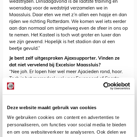
wedstrijden. Dinsdagavond is de laatste training en
woensdag voor de wedstrijd verzamelen we in
Maassluis. Daar eten we met z’n allen een hapje en dan
rijden we richting Rotterdam. We komen wel iets eerder
aan dan normaal om simpelweg even de sfeer in ons op
te nemen. Het Kasteel is toch wat groter en luxer dan
we zijn gewend. Hopelijk is het stadion dan al een
beetje gevuld.”
Je bent zelf uitgesproken Ajaxsupporter. Vinden ze
dat niet vervelend bij Excelsior Maassluis?
“Nee joh. Er lopen hier wel meer Ajacieden rond, hoor.
Toch is het merendeel wel voor Feyenoord of Sparta.
Dat is juist leuk en gaat allemaal prima. Af en toe zijn er
wat gebbetjes onderling. Elkaar vliegen afvangen. Ik
had na de winst in de klassieker goede dagen.”
Deze website maakt gebruik van cookies
De klassieker was wel genieten natuurlijk…
“Pfoah, ja! Het was mooi. We gingen al om 8.30 uur
We gebruiken cookies om content en advertenties te
naar Amsterdam. We dronken eerst wat bij Tante
personaliseren, om functies voor social media te bieden
Roosje en gingen daarna het stadion in. De sfeer was
en om ons websiteverkeer te analyseren. Ook delen we
ondanks het ontbreken van supporters op Zuid 1 heel