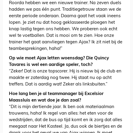
Roorda hebben we een nieuwe trainer. Na zeven duels
hadden we pas één punt. Traditiegetrouw staan we de
eerste periode onderaan. Daarna gaat het vaak ineens
lopen. Je ziet nu dat hoog geklasseerde ploegen het
knap lastig tegen ons hebben. We proberen ook echt
wel te voetballen. Dat is mooi om te zien. Hoe onze
trainer het gaat aanvliegen tegen Ajax? Ik zit niet bij de
teambesprekingen, haha!”
Op wie moet Ajax letten woensdag? Die Quincy
Tavares is wel een aardige speler, toch?
“Zeker! Dat is onze topscorer. Hij is nieuw bij de club en
maakte er zaterdag nog twee. Hij staat nu op acht
treffers. Dat is aardig wat! Zeker als linksbuiten.”
Hoe lang ben je al teammanager bij Excelsior
Maassluis en wat doe je dan zoal?
“Dit is mijn dertiende jaar. Ik ben ook materiaalman
trouwens, haha! Ik regel van alles: het eten voor de
wedstrijden, dat de bus op tijd komt en ik zorg dat alles
meegaat naar Het Kasteel. Ja, dus ook de biertjes en de