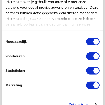
informatie over je gebruik van onze site met onze
goed. Ik ben zelf altijd wel rustig en raak niet snel
partners voor social media, adverteren en analyse. Deze
emotioneel, maar om me heen werd stukken harder
partners kunnen deze gegevens combineren met andere
gejuicht dan normaal. Heerlijk!”
informatie die je aan ze hebt verstrekt of die ze hebben
Je reist Ajax Europees veel achterna en was er ook bij
verzameld op basis van je gebruik van hun services.
in Bakoe. Hoe vaak is de grap gemaakt dat je Ajax
ging scouten voor Excelsior Maassluis?
Toestemmingsselectie
“Die grap werd heel vaak gemaakt, maar ik was er toch
Noodzakelijk
echt als supporter van Ajax. Ik vond het een bijzondere
reis en Bakoe is een speciale stad. We kwamen op de
wedstrijddag om 4.00 uur ’s nachts aan. Ik probeer met
Voorkeuren
vrienden zoveel mogelijk wedstrijden van Ajax in het
buitenland te bezoeken.”
Statistieken
Je bent voor zowel Ajax als Excelsior Maassluis, maar
voor wie ben je woensdag?
“Dit keer ben ik echt voor Excelsior Maassluis. Het is
Marketing
mijn jeugdliefde. Ik voel me zo betrokken en steek
vrijwillig heel veel tijd in deze mooie club. Meer dan
twintig uur per week. Ik ben altijd voor Ajax, maar
woensdag even niet.”
Details tonen