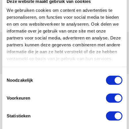
Deze website maakt gebruik van cookies
Shelbourne?
We gebruiken cookies om content en advertenties te
05 AUGUSTUS 2026 - 15:35
personaliseren, om functies voor social media te bieden
en om ons websiteverkeer te analyseren. Ook delen we
NIEUWS
informatie over je gebruik van onze site met onze
partners voor social media, adverteren en analyse. Deze
Laatste Kaarten Actie Ajax - sc
partners kunnen deze gegevens combineren met andere
Heerenveen [UITVERKOCHT]
informatie die je aan ze hebt verstrekt of die ze hebben
verzameld op basis van je gebruik van hun services.
05 AUGUSTUS 2026 - 15:00
NIEUWS
Toestemmingsselectie
Bekijk meer
Noodzakelijk
AGENDA
Voorkeuren
Selectiedag ballenjongens/-meiden
23
Statistieken
[VOL]
AUG