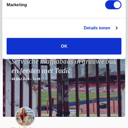
11
Marketing
Geef Mij Maar Amsterdam
SEP
Details tonen
Blogs
OK
Servische maffiabaas in grauwe bak
en feesten met Tadic
24 JULI 2026 - 11:59