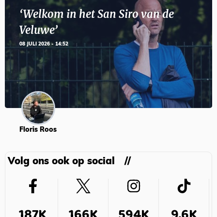
‘Welkom in het San Siro van de
Veluwe’
08 JULI 2026 - 14:52
Floris Roos
Volg ons ook op social
187K
166K
594K
9,6K