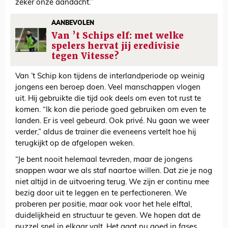
zeker onze aandacht.”
AANBEVOLEN
Van ’t Schips elf: met welke
spelers hervat jij eredivisie
tegen Vitesse?
Van ’t Schip kon tijdens de interlandperiode op weinig
jongens een beroep doen. Veel manschappen vlogen
uit. Hij gebruikte die tijd ook deels om even tot rust te
komen. “Ik kon die periode goed gebruiken om even te
landen. Er is veel gebeurd. Ook privé. Nu gaan we weer
verder,” aldus de trainer die eveneens vertelt hoe hij
terugkijkt op de afgelopen weken.
“Je bent nooit helemaal tevreden, maar de jongens
snappen waar we als staf naartoe willen. Dat zie je nog
niet altijd in de uitvoering terug. We zijn er continu mee
bezig door uit te leggen en te perfectioneren. We
proberen per positie, maar ook voor het hele elftal,
duidelijkheid en structuur te geven. We hopen dat de
puzzel snel in elkaar valt. Het gaat nu goed in fases,