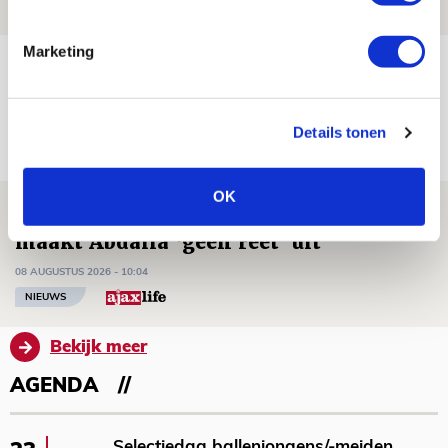
NIEUWS
Marketing
Míchels elf: met welke formatie begin
jij aan nieuw eredivisieseizoen?
08 AUGUSTUS 2026 - 11:34
Details tonen
NIEUWS
OK
Spelen bij Jong Ajax of Ajax 1? Dat
maakt Abdalla ‘geen reet’ uit
08 AUGUSTUS 2026 - 10:04
NIEUWS
Bekijk meer
AGENDA
Selectiedag ballenjongens/-meiden