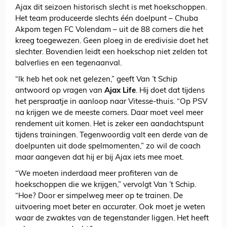
Ajax dit seizoen historisch slecht is met hoekschoppen.
Het team produceerde slechts één doelpunt – Chuba
Akpom tegen FC Volendam – uit de 88 corners die het
kreeg toegewezen. Geen ploeg in de eredivisie doet het
slechter. Bovendien leidt een hoekschop niet zelden tot
balverlies en een tegenaanval.
“Ik heb het ook net gelezen,” geeft Van ’t Schip
antwoord op vragen van
Ajax Life
. Hij doet dat tijdens
het perspraatje in aanloop naar Vitesse-thuis. “Op PSV
na krijgen we de meeste corners. Daar moet veel meer
rendement uit komen. Het is zeker een aandachtspunt
tijdens trainingen. Tegenwoordig valt een derde van de
doelpunten uit dode spelmomenten,” zo wil de coach
maar aangeven dat hij er bij Ajax iets mee moet.
“We moeten inderdaad meer profiteren van de
hoekschoppen die we krijgen,” vervolgt Van ’t Schip.
“Hoe? Door er simpelweg meer op te trainen. De
uitvoering moet beter en accurater. Ook moet je weten
waar de zwaktes van de tegenstander liggen. Het heeft