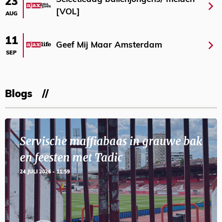
23
[VOL]
AUG
11
Geef Mij Maar Amsterdam
SEP
Blogs
Servische maffiabaas in grauwe bak
en feesten met Tadic
24 JULI 2026 - 11:59