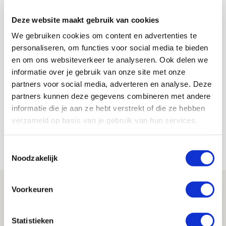
Deze website maakt gebruik van cookies
AANBEVOLEN
Van ’t Schip geeft blessure-
We gebruiken cookies om content en advertenties te
update en spreekt over rol Rulli
personaliseren, om functies voor social media te bieden
en om ons websiteverkeer te analyseren. Ook delen we
informatie over je gebruik van onze site met onze
Floris Roos
partners voor social media, adverteren en analyse. Deze
Bekijk alle berichten van Floris Roos
partners kunnen deze gegevens combineren met andere
informatie die je aan ze hebt verstrekt of die ze hebben
verzameld op basis van je gebruik van hun services.
Net binnen //
Toestemmingsselectie
Noodzakelijk
Drie dingen die je moet weten over PEC
Voorkeuren
Zwolle - Ajax
08 AUGUSTUS 2026 - 12:32
Statistieken