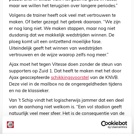
maar we willen het terugzien over langere periodes.”
Volgens de trainer heeft ook veel met vertrouwen te
maken. Of beter gezegd: het gebrek daaraan. “We zijn
er nog lang niet. We maken stappen, maar nog niet
dusdanig dat we makkelijk wedstrijden winnen. De
ploeg komt uit een ontzettend moeilijke fase.
Uiteindelijk geeft het winnen van wedstrijden
vertrouwen en de wijze waarop zelfs nog meer.”
Ajax moet het tegen Vitesse doen zonder de steun van
supporters op Zuid 1. Dat heeft te maken met het door
Ajax geaccepteerde
schikkingsvoorstel
van de KNVB.
Deze viel in de mailbox na de ongeregeldheden tijdens
en na de klassieker.
Van ’t Schip vindt het logischerwijs jammer dat een deel
van de aanhang niet welkom is. “Een vol stadion geeft
natuurlijk veel meer sfeer. Het is de consequentie van de
straf die is gegeven. We moeten er zaterdag mee
dealen. Ik hoop dat het in de toekomst niet meer hoeft
te gebeuren.”