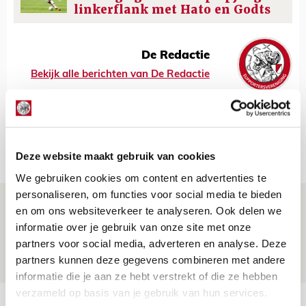
linkerflank met Hato en Godts
De Redactie
Bekijk alle berichten van De Redactie
Net binnen //
Deze website maakt gebruik van cookies
We gebruiken cookies om content en advertenties te
personaliseren, om functies voor social media te bieden
Drie dingen die je moet weten over PEC
en om ons websiteverkeer te analyseren. Ook delen we
Zwolle - Ajax
informatie over je gebruik van onze site met onze
partners voor social media, adverteren en analyse. Deze
08 AUGUSTUS 2026 - 12:32
partners kunnen deze gegevens combineren met andere
NIEUWS
informatie die je aan ze hebt verstrekt of die ze hebben
verzameld op basis van je gebruik van hun services.
Míchels elf: met welke formatie begin