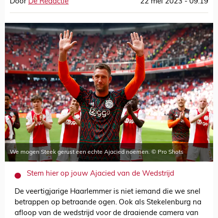
Door
De Redactie
22 mei 2023 - 09:19
We mogen Steek gerust een echte Ajacied noemen. © Pro Shots
Stem hier op jouw Ajacied van de Wedstrijd
De veertigjarige Haarlemmer is niet iemand die we snel
betrappen op betraande ogen. Ook als Stekelenburg na
afloop van de wedstrijd voor de draaiende camera van