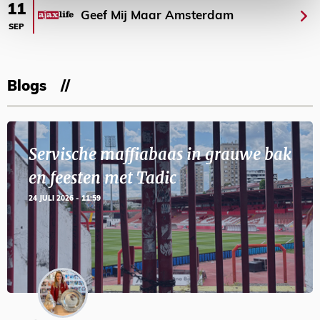
11
Geef Mij Maar Amsterdam
SEP
Blogs
Servische maffiabaas in grauwe bak
en feesten met Tadic
24 JULI 2026 - 11:59