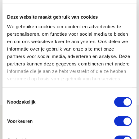
aanvullen.”
AANBEVOLEN
Deze website maakt gebruik van cookies
Steijn: ‘Ook jonge spelers
krijgen bij mij de kans’
We gebruiken cookies om content en advertenties te
personaliseren, om functies voor social media te bieden
en om ons websiteverkeer te analyseren. Ook delen we
De Redactie
informatie over je gebruik van onze site met onze
Bekijk alle berichten van De Redactie
partners voor social media, adverteren en analyse. Deze
partners kunnen deze gegevens combineren met andere
informatie die je aan ze hebt verstrekt of die ze hebben
verzameld op basis van je gebruik van hun services.
Net binnen //
Toestemmingsselectie
Noodzakelijk
Brandt: ‘Ajax en Cruijff bleven door
Voorkeuren
mijn hoofd spoken’
07 AUGUSTUS 2026 - 20:02