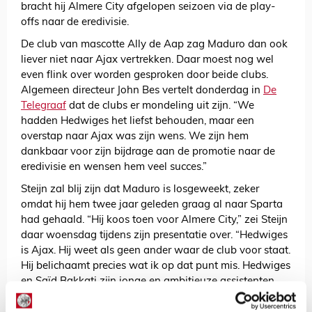
bracht hij Almere City afgelopen seizoen via de play-
offs naar de eredivisie.
De club van mascotte Ally de Aap zag Maduro dan ook
liever niet naar Ajax vertrekken. Daar moest nog wel
even flink over worden gesproken door beide clubs.
Algemeen directeur John Bes vertelt donderdag in
De
Telegraaf
dat de clubs er mondeling uit zijn. “We
hadden Hedwiges het liefst behouden, maar een
overstap naar Ajax was zijn wens. We zijn hem
dankbaar voor zijn bijdrage aan de promotie naar de
eredivisie en wensen hem veel succes.”
Steijn zal blij zijn dat Maduro is losgeweekt, zeker
omdat hij hem twee jaar geleden graag al naar Sparta
had gehaald. “Hij koos toen voor Almere City,” zei Steijn
daar woensdag tijdens zijn presentatie over. “Hedwiges
is Ajax. Hij weet als geen ander waar de club voor staat.
Hij belichaamt precies wat ik op dat punt mis. Hedwiges
en Saïd Bakkati zijn jonge en ambitieuze assistenten
met de nodige vlieguren. Zij kunnen mij heel goed