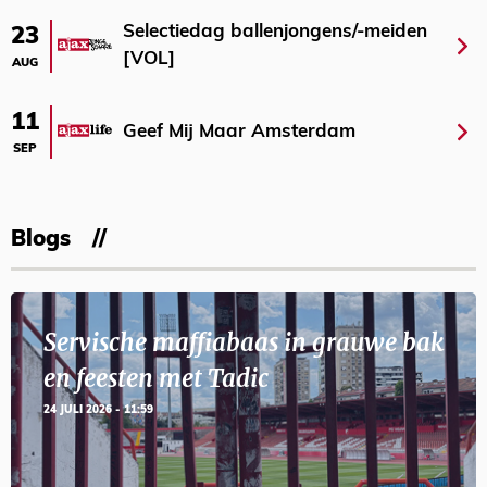
Selectiedag ballenjongens/-meiden
23
[VOL]
AUG
11
Geef Mij Maar Amsterdam
SEP
Blogs
Servische maffiabaas in grauwe bak
en feesten met Tadic
24 JULI 2026 - 11:59