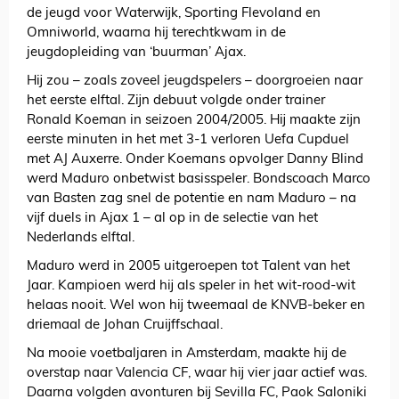
de jeugd voor Waterwijk, Sporting Flevoland en
Omniworld, waarna hij terechtkwam in de
jeugdopleiding van ‘buurman’ Ajax.
Hij zou – zoals zoveel jeugdspelers – doorgroeien naar
het eerste elftal. Zijn debuut volgde onder trainer
Ronald Koeman in seizoen 2004/2005. Hij maakte zijn
eerste minuten in het met 3-1 verloren Uefa Cupduel
met AJ Auxerre. Onder Koemans opvolger Danny Blind
werd Maduro onbetwist basisspeler. Bondscoach Marco
van Basten zag snel de potentie en nam Maduro – na
vijf duels in Ajax 1 – al op in de selectie van het
Nederlands elftal.
Maduro werd in 2005 uitgeroepen tot Talent van het
Jaar. Kampioen werd hij als speler in het wit-rood-wit
helaas nooit. Wel won hij tweemaal de KNVB-beker en
driemaal de Johan Cruijffschaal.
Na mooie voetbaljaren in Amsterdam, maakte hij de
overstap naar Valencia CF, waar hij vier jaar actief was.
Daarna volgden avonturen bij Sevilla FC, Paok Saloniki