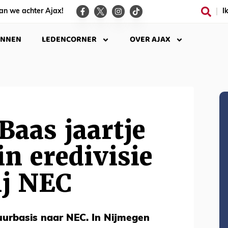
an we achter Ajax!
I
INNEN
LEDENCORNER
OVER AJAX
 Baas jaartje
in eredivisie
ij NEC
uurbasis naar NEC. In Nijmegen