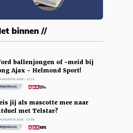
et binnen //
ord ballenjongen of -meid bij
ong Ajax - Helmond Sport!
AUGUSTUS 2026 - 13:13
RIJSVRAAG
eis jij als mascotte mee naar
itduel met Telstar?
AUGUSTUS 2026 - 13:04
RIJSVRAAG