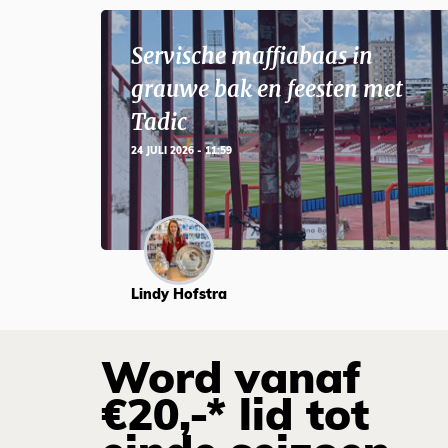
Servische maffiabaas in
grauwe bak en feesten met
Tadic
24 JULI 2026 - 11:59
Lindy Hofstra
Word vanaf
€20,-* lid tot