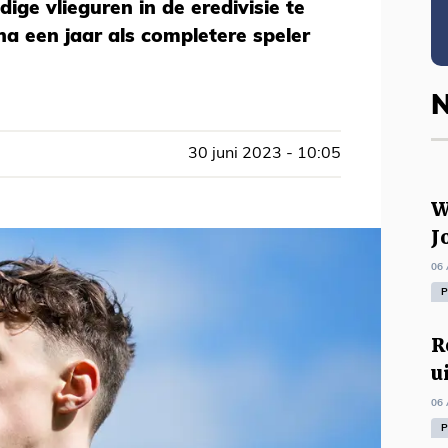
ige vlieguren in de eredivisie te
a een jaar als completere speler
N
30 juni 2023 - 10:05
W
J
06 
P
R
u
06 
P