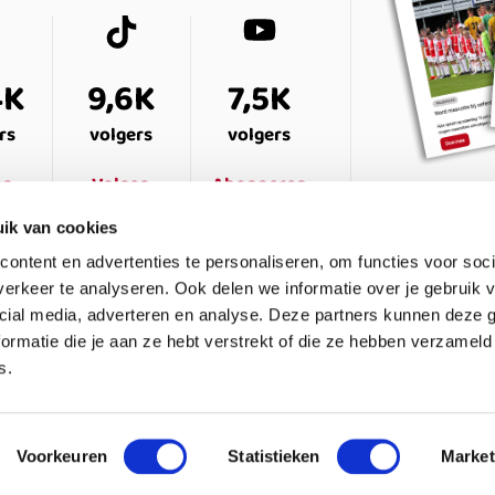
4K
9,6K
7,5K
rs
volgers
volgers
en
Volgen
Abonneren
ik van cookies
ontent en advertenties te personaliseren, om functies voor soci
erkeer te analyseren. Ook delen we informatie over je gebruik v
cial media, adverteren en analyse. Deze partners kunnen deze
ormatie die je aan ze hebt verstrekt of die ze hebben verzameld
s.
ESTELDE VRAGEN
CONTACT
LEDENPANEL
Voorkeuren
Statistieken
Market
waarden