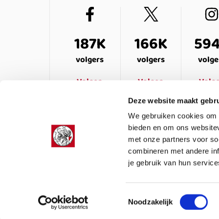
187K
166K
59
volgers
volgers
volge
Volgen
Volgen
Volg
Deze website maakt gebru
We gebruiken cookies om c
bieden en om ons websitev
met onze partners voor so
combineren met andere inf
je gebruik van hun service
LEDENSERVICE
OVER ONS
VEELG
Toestemmingsselectie
Noodzakelijk
Colofon
Privacy
Cookies
Algemene voor