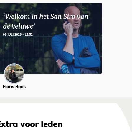
‘Welkom in het San Siro van
de Veluwe’
08 JULI 2026 - 14:52
Floris Roos
Extra voor leden