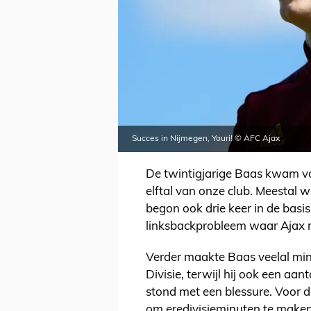
Succes in Nijmegen, Youri! © AFC Ajax
De twintigjarige Baas kwam vori
elftal van onze club. Meestal w
begon ook drie keer in de basi
linksbackprobleem waar Ajax
Verder maakte Baas veelal mi
Divisie, terwijl hij ook een 
stond met een blessure. Voor d
om eredivisieminuten te maken