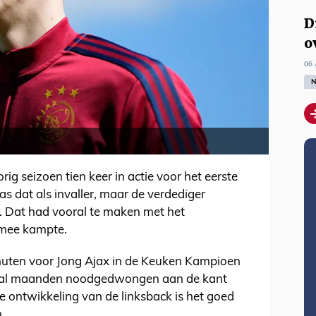
D
o
06 
N
g seizoen tien keer in actie voor het eerste
as dat als invaller, maar de verdediger
s. Dat had vooral te maken met het
 mee kampte.
nuten voor Jong Ajax in de Keuken Kampioen
aantal maanden noodgedwongen aan de kant
e ontwikkeling van de linksback is het goed
.