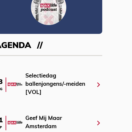
AGENDA
Selectiedag
3
ballenjongens/-meiden
G
[VOL]
Geef Mij Maar
1
Amsterdam
P