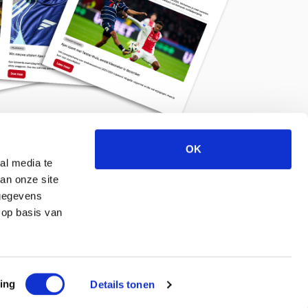
OK
Meld je aan voor de nieuwsbrief
al media te
an onze site
 gegevens
 op basis van
ing
Details tonen
© 2026 ajaxlife.nl –
Powered by TRES