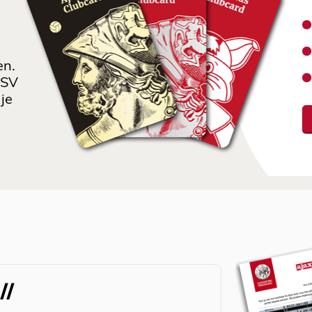
en.
 SV
je