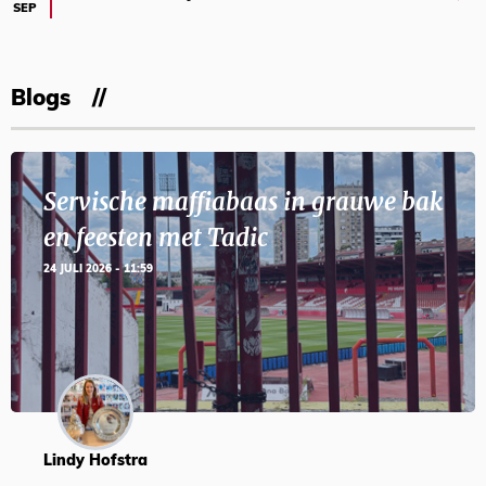
SEP
Blogs
Servische maffiabaas in grauwe bak
en feesten met Tadic
24 JULI 2026 - 11:59
Lindy Hofstra