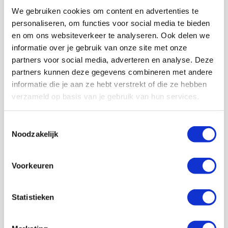
mensen probeert tegen te houden.
We gebruiken cookies om content en advertenties te
Het oogt allemaal heel zinloos, maar uiteindelijk vind ik
personaliseren, om functies voor social media te bieden
mijn weg door de behelmde obstakels heen. In het
en om ons websiteverkeer te analyseren. Ook delen we
kielzog van wat Unionsupporters val ik niet zo op en
informatie over je gebruik van onze site met onze
kom ik er doorheen. Aangekomen in mijn hotel zie ik de
partners voor social media, adverteren en analyse. Deze
spelersbus van Ajax arriveren. De voetballers
partners kunnen deze gegevens combineren met andere
overnachten aan de andere kant van de straat.
informatie die je aan ze hebt verstrekt of die ze hebben
Allemaal een illusie armer.
verzameld op basis van je gebruik van hun services.
Op het moment van tikken, de ochtend na de wedstrijd,
rijdt de bus weer voor. Een kostbare lading stapt in voor
Toestemmingsselectie
een ritje naar het vliegveld. Mijn collega’s en ik werken
Noodzakelijk
nog wat zaken weg, slurpen koffie en pakken dan een
Ubertje richting Haubtbahnhof.
Terug naar Mokum, maar ook zeker nog eens terug naar
Voorkeuren
Berlijn.
Statistieken
AANBEVOLEN
Hier is ons fotoverslag van
Union Berlin - Ajax