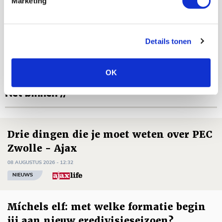
Marketing
Floris Roos
Bekijk alle berichten van Floris Roos
Details tonen
OK
Net binnen //
Drie dingen die je moet weten over PEC
Zwolle - Ajax
08 AUGUSTUS 2026 - 12:32
NIEUWS
Míchels elf: met welke formatie begin
jij aan nieuw eredivisieseizoen?