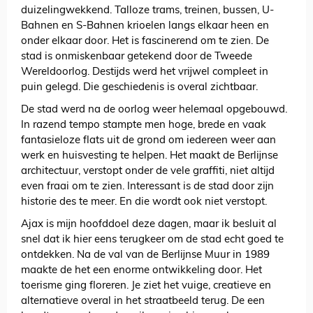
duizelingwekkend. Talloze trams, treinen, bussen, U-
Bahnen en S-Bahnen krioelen langs elkaar heen en
onder elkaar door. Het is fascinerend om te zien. De
stad is onmiskenbaar getekend door de Tweede
Wereldoorlog. Destijds werd het vrijwel compleet in
puin gelegd. Die geschiedenis is overal zichtbaar.
De stad werd na de oorlog weer helemaal opgebouwd.
In razend tempo stampte men hoge, brede en vaak
fantasieloze flats uit de grond om iedereen weer aan
werk en huisvesting te helpen. Het maakt de Berlijnse
architectuur, verstopt onder de vele graffiti, niet altijd
even fraai om te zien. Interessant is de stad door zijn
historie des te meer. En die wordt ook niet verstopt.
Ajax is mijn hoofddoel deze dagen, maar ik besluit al
snel dat ik hier eens terugkeer om de stad echt goed te
ontdekken. Na de val van de Berlijnse Muur in 1989
maakte de het een enorme ontwikkeling door. Het
toerisme ging floreren. Je ziet het vuige, creatieve en
alternatieve overal in het straatbeeld terug. De een