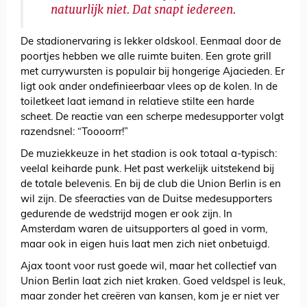
natuurlijk niet. Dat snapt iedereen.
De stadionervaring is lekker oldskool. Eenmaal door de
poortjes hebben we alle ruimte buiten. Een grote grill
met currywursten is populair bij hongerige Ajacieden. Er
ligt ook ander ondefinieerbaar vlees op de kolen. In de
toiletkeet laat iemand in relatieve stilte een harde
scheet. De reactie van een scherpe medesupporter volgt
razendsnel: “Toooorrr!”
De muziekkeuze in het stadion is ook totaal a-typisch:
veelal keiharde punk. Het past werkelijk uitstekend bij
de totale belevenis. En bij de club die Union Berlin is en
wil zijn. De sfeeracties van de Duitse medesupporters
gedurende de wedstrijd mogen er ook zijn. In
Amsterdam waren de uitsupporters al goed in vorm,
maar ook in eigen huis laat men zich niet onbetuigd.
Ajax toont voor rust goede wil, maar het collectief van
Union Berlin laat zich niet kraken. Goed veldspel is leuk,
maar zonder het creëren van kansen, kom je er niet ver