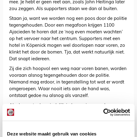
mee. Je hebt er geen reet aan, zoals John Heitinga later
zou zeggen. Als supporters staan we dan al buiten.
Staan ja, want we worden nog een poos door de politie
tegengehouden. Door een megafoon krijgen 1100
Ajacieden te horen dat ze ‘nog even moeten wachten’
op het vervoer naar het centrum. Supporters met een
hotel in Köpenick mogen wel doorlopen naar voren, zo
klinkt het door de bomen. Tja, dat werkt natuurlijk niet.
Dat snapt iedereen.
Zij die zich hoopvol een weg naar voren banen, worden
vooraan alsnog tegengehouden door de politie.
Niemand mag erdoor, in tegenstelling tot wat er wordt
omgeroepen. Waar nooit iets aan de hand was,
ontstaat gedoe nu alsnog als vanzelf.
Als de meute dan eindelijk in beweging mag komen,
moet iedereen rechtsaf richting het geregelde vervoer.
Waardeloos, want ik wil niet naar rechts. Ik wil naar
links. Lopend naar mijn hotel. Dat geldt ook voor veel
medesupporters. Het wordt glippen, terwijl de politie
Deze website maakt gebruik van cookies