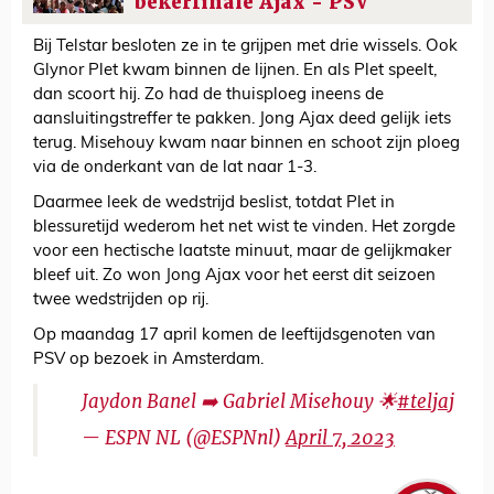
bekerfinale Ajax - PSV
Bij Telstar besloten ze in te grijpen met drie wissels. Ook
Glynor Plet kwam binnen de lijnen. En als Plet speelt,
dan scoort hij. Zo had de thuisploeg ineens de
aansluitingstreffer te pakken. Jong Ajax deed gelijk iets
terug. Misehouy kwam naar binnen en schoot zijn ploeg
via de onderkant van de lat naar 1-3.
Daarmee leek de wedstrijd beslist, totdat Plet in
blessuretijd wederom het net wist te vinden. Het zorgde
voor een hectische laatste minuut, maar de gelijkmaker
bleef uit. Zo won Jong Ajax voor het eerst dit seizoen
twee wedstrijden op rij.
Op maandag 17 april komen de leeftijdsgenoten van
PSV op bezoek in Amsterdam.
Jaydon Banel ➡️ Gabriel Misehouy 🌟
#teljaj
— ESPN NL (@ESPNnl)
April 7, 2023