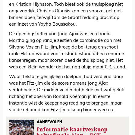
en Kristian Hlynsson. Toch bleef ook de thuisploeg niet
ongevaarlijk. Christos Giousis kon een voorzet net niet
binnenlopen, terwijl Tom de Graaff redding bracht op
een inzet van Yayha Boussakou.
De openingstreffer van Jong Ajax was een fraaie.
Martha ging op randje zestien de combinatie aan met
Silvano Vos en Fitz-Jim, kreeg de bal terug en schoot
raak. Het antwoord van Telstar bestond uit een enorme
kansenregen, maar scoren deed de thuisploeg niet. Het
was een klein wonder dat het nog altijd maar 0-1 stond.
Waar Telstar eigenlijk een doelpunt had verdiend, daar
was het Fitz-Jim die de score namens Jong Ajax
verdubbelde. De middenvelder dribbelde met wat geluk
richting het doel van Ronald Koeman jr. In eerste
instantie wist de keeper nog redding te brengen, maar
via de rebound kon Fitz-Jim alsnog binnenwerken.
AANBEVOLEN
Informatie kaartverkoop