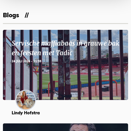
Blogs
Servische maffiabaas in grauwe bak
en feesten met Tadic
24 JULI 2026 - 11:59
Lindy Hofstra