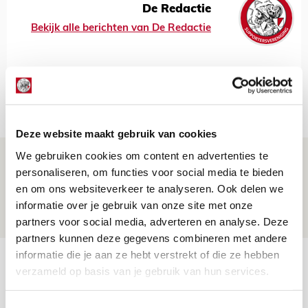
De Redactie
Bekijk alle berichten van De Redactie
Net binnen //
Deze website maakt gebruik van cookies
We gebruiken cookies om content en advertenties te
Míchels elf: met welke formatie begin
personaliseren, om functies voor social media te bieden
jij aan nieuw eredivisieseizoen?
en om ons websiteverkeer te analyseren. Ook delen we
08 AUGUSTUS 2026 - 11:34
informatie over je gebruik van onze site met onze
NIEUWS
partners voor social media, adverteren en analyse. Deze
partners kunnen deze gegevens combineren met andere
informatie die je aan ze hebt verstrekt of die ze hebben
Spelen bij Jong Ajax of Ajax 1? Dat
verzameld op basis van je gebruik van hun services.
maakt Abdalla ‘geen reet’ uit
08 AUGUSTUS 2026 - 10:04