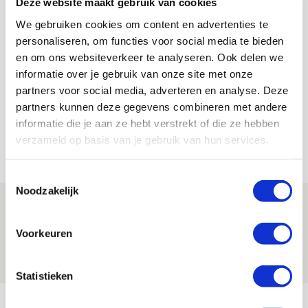
Deze website maakt gebruik van cookies
We gebruiken cookies om content en advertenties te
personaliseren, om functies voor social media te bieden
De Redactie
en om ons websiteverkeer te analyseren. Ook delen we
informatie over je gebruik van onze site met onze
Bekijk alle berichten van De Redactie
partners voor social media, adverteren en analyse. Deze
partners kunnen deze gegevens combineren met andere
informatie die je aan ze hebt verstrekt of die ze hebben
verzameld op basis van je gebruik van hun services.
Net binnen //
Toestemmingsselectie
Noodzakelijk
Is dit de laatste wallpaper van Godts in
de Johan Cruijff Arena?
Voorkeuren
07 AUGUSTUS 2026 - 00:36
NIEUWS
Statistieken
Trotse Klaassen: ‘Vierhonderd duels