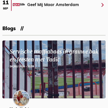
11
Geef Mij Maar Amsterdam
SEP
Blogs
Servische maffiabaas in grauwe bak
en feesten met Tadic
24 JULI 2026 - 11:59