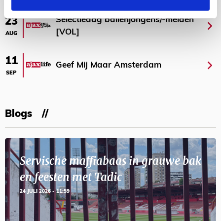
Selectiedag ballenjongens/-meiden
23
[VOL]
AUG
11
Geef Mij Maar Amsterdam
SEP
Blogs
Servische maffiabaas in grauwe bak
en feesten met Tadic
24 JULI 2026 - 11:59