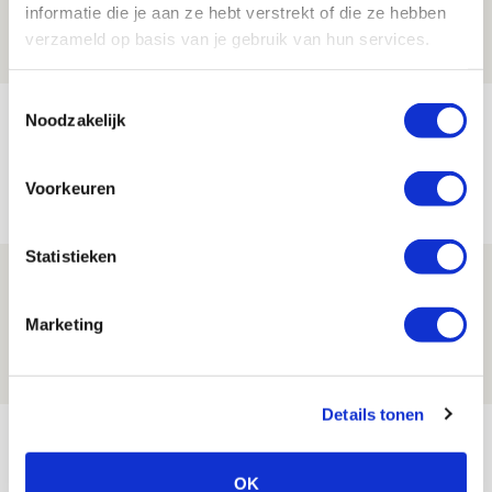
informatie die je aan ze hebt verstrekt of die ze hebben
08 AUGUSTUS 2026 - 12:32
verzameld op basis van je gebruik van hun services.
NIEUWS
Toestemmingsselectie
Míchels elf: met welke formatie begin
Noodzakelijk
jij aan nieuw eredivisieseizoen?
08 AUGUSTUS 2026 - 11:34
Voorkeuren
NIEUWS
Statistieken
Spelen bij Jong Ajax of Ajax 1? Dat
maakt Abdalla ‘geen reet’ uit
Marketing
08 AUGUSTUS 2026 - 10:04
NIEUWS
Details tonen
Bekijk meer
AGENDA
OK