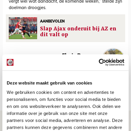
vergt wel wat aandacht, de komende weken,” stelde zijn
doelman droogjes.
AANBEVOLEN
Slap Ajax onderuit bij AZ en
dit valt op
Floris Roos
Bekijk alle berichten van Floris Roos
Deze website maakt gebruik van cookies
We gebruiken cookies om content en advertenties te
Net binnen //
personaliseren, om functies voor social media te bieden
en om ons websiteverkeer te analyseren. Ook delen we
informatie over je gebruik van onze site met onze
Drie dingen die je moet weten over PEC
partners voor social media, adverteren en analyse. Deze
partners kunnen deze gegevens combineren met andere
Zwolle - Ajax