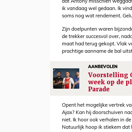
dat Antony misschien weggaat,
ik vandaag wel gedaan. Ik vind
soms nog wat rendement. Gelu
Zijn doelpunten waren bijzonde
de trekker succesvol over, nad
maat had terug gekopt. Vlak vo
prachtige aanname de bal uitst
AANBEVOLEN
Voorstelling
week op de pl
Parade
Opent het mogelijke vertrek v
Ajax? Kan hij doorschuiven na
niet. Ik hoor ook verhalen in d
Natuurlijk hoop ik stiekem dat 