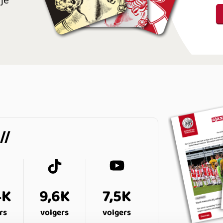
je
4K
9,6K
7,5K
rs
volgers
volgers