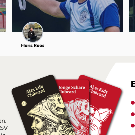
Floris Roos
en.
 SV