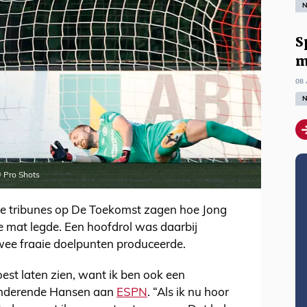
N
S
m
08 
N
© Pro Shots
te tribunes op De Toekomst zagen hoe Jong
de mat legde. Een hoofdrol was daarbij
wee fraaie doelpunten produceerde.
oest laten zien, want ik ben ook een
lunderende Hansen aan
ESPN
. “Als ik nu hoor