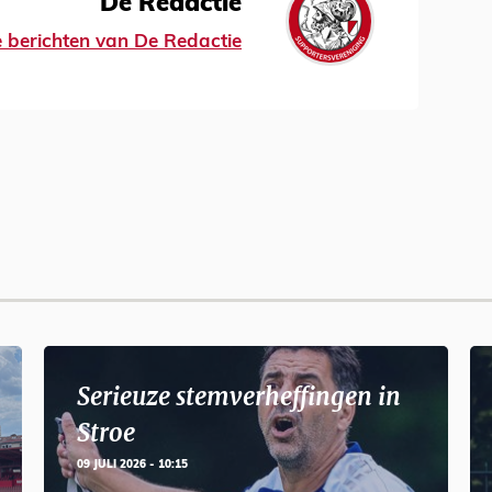
De Redactie
le berichten van De Redactie
Serieuze stemverheffingen in
Stroe
09 JULI 2026 - 10:15