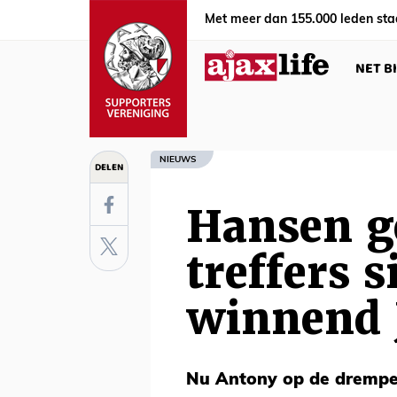
Met meer dan 155.000 leden sta
NET B
NIEUWS
DELEN
Hansen g
treffers s
winnend 
Nu Antony op de drempel