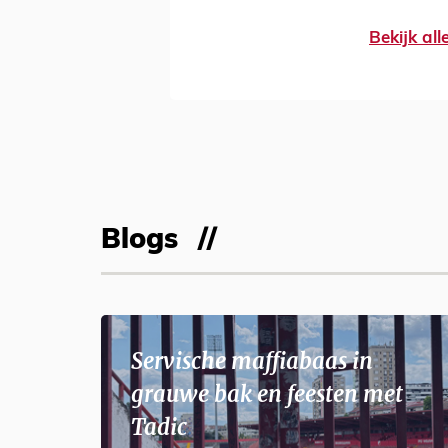
Bekijk al
Blogs
Servische maffiabaas in
grauwe bak en feesten met
Tadic