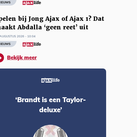
IEUWS
pelen bij Jong Ajax of Ajax 1? Dat
aakt Abdalla ‘geen reet’ uit
AUGUSTUS 2026 - 10:04
IEUWS
Bekijk meer
‘Brandt is een Taylor-
deluxe’