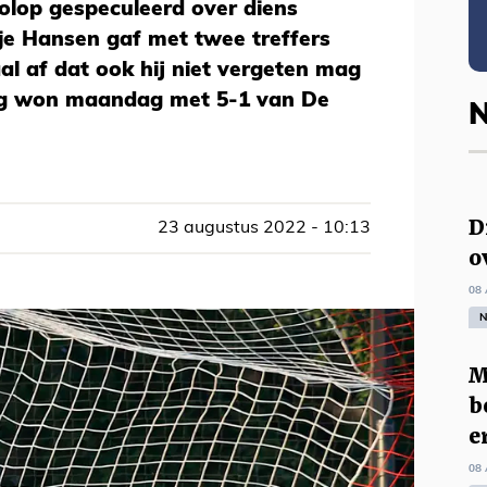
volop gespeculeerd over diens
je Hansen gaf met twee treffers
al af dat ook hij niet vergeten mag
eg won maandag met 5-1 van De
N
D
23 augustus 2022 - 10:13
o
08 
N
M
b
e
08 