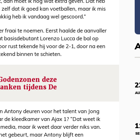
 dan moet ik nog wat extra geven. Dat heb
 zelf dat ik goed kan voetballen, maar ik mis
kkig heb ik vandaag wel gescoord.”
r fraai te noemen. Eerst haalde de aanvaller
at basisdebutant Lorenzo Lucca de bal op
or rust tekende hij voor de 2-1, door na een
ekend binnen te schieten.
 Godenzonen deze
2
anken tijdens De
AU
an Antony deuren voor het talent van Jong
ar de kleedkamer van Ajax 1? “Dat weet ik
1
e media, maar ik weet daar verder niks van.
SE
het gebeurt, maar Antony blijft een