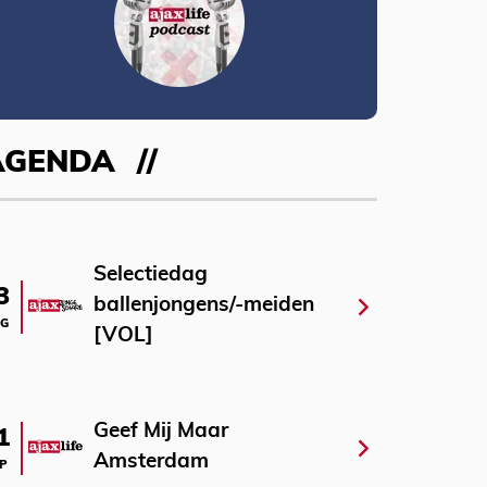
AGENDA
Selectiedag
3
ballenjongens/-meiden
G
[VOL]
Geef Mij Maar
1
Amsterdam
P