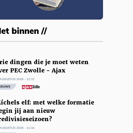
et binnen //
rie dingen die je moet weten
ver PEC Zwolle - Ajax
AUGUSTUS 2026 - 12:32
IEUWS
íchels elf: met welke formatie
egin jij aan nieuw
redivisieseizoen?
AUGUSTUS 2026 - 11:34