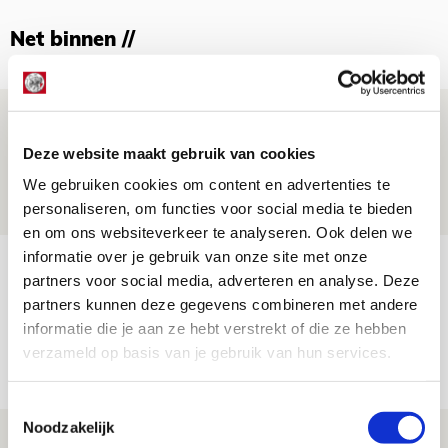
Net binnen //
Brandt: ‘Ajax en Cruijff bleven door
mijn hoofd spoken’
Deze website maakt gebruik van cookies
07 AUGUSTUS 2026 - 20:02
We gebruiken cookies om content en advertenties te
NIEUWS
personaliseren, om functies voor social media te bieden
en om ons websiteverkeer te analyseren. Ook delen we
informatie over je gebruik van onze site met onze
Míchel geeft blessure-update en
partners voor social media, adverteren en analyse. Deze
spreekt over Godts, Baas en
partners kunnen deze gegevens combineren met andere
aanwinsten
informatie die je aan ze hebt verstrekt of die ze hebben
verzameld op basis van je gebruik van hun services.
07 AUGUSTUS 2026 - 14:13
NIEUWS
Toestemmingsselectie
Noodzakelijk
Volop enthousiasme in fotoverslag van