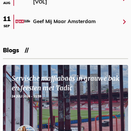
[VOL]
AUG
11
Geef Mij Maar Amsterdam
SEP
Blogs
Servische maffiabaas in grauwe bak
en feesten met Tadic
24 JULI 2026 - 11:59