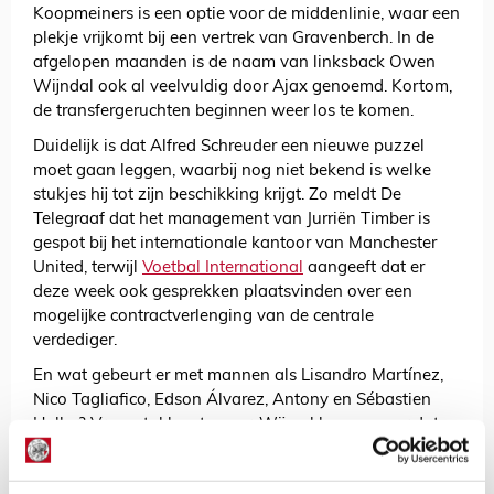
Koopmeiners is een optie voor de middenlinie, waar een
plekje vrijkomt bij een vertrek van Gravenberch. In de
afgelopen maanden is de naam van linksback Owen
Wijndal ook al veelvuldig door Ajax genoemd. Kortom,
de transfergeruchten beginnen weer los te komen.
Duidelijk is dat Alfred Schreuder een nieuwe puzzel
moet gaan leggen, waarbij nog niet bekend is welke
stukjes hij tot zijn beschikking krijgt. Zo meldt De
Telegraaf dat het management van Jurriën Timber is
gespot bij het internationale kantoor van Manchester
United, terwijl
Voetbal International
aangeeft dat er
deze week ook gesprekken plaatsvinden over een
mogelijke contractverlenging van de centrale
verdediger.
En wat gebeurt er met mannen als Lisandro Martínez,
Nico Tagliafico, Edson Álvarez, Antony en Sébastien
Haller? Vraagstukken te over. Wij gokken zomaar dat
de lampen in de de kantoren van de Arena de komende
maanden tot in de late uurtjes branden.