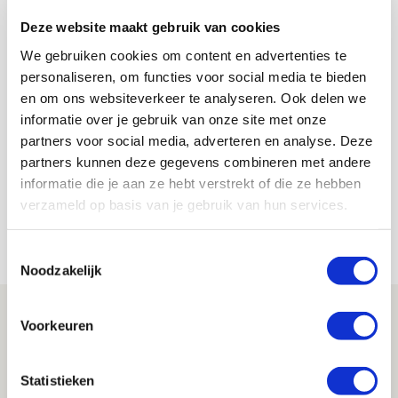
AANBEVOLEN
Deze website maakt gebruik van cookies
Ajax in pot 1 bij loting
We gebruiken cookies om content en advertenties te
groepsfase Champions League
personaliseren, om functies voor social media te bieden
en om ons websiteverkeer te analyseren. Ook delen we
De Redactie
informatie over je gebruik van onze site met onze
partners voor social media, adverteren en analyse. Deze
Bekijk alle berichten van De Redactie
partners kunnen deze gegevens combineren met andere
informatie die je aan ze hebt verstrekt of die ze hebben
verzameld op basis van je gebruik van hun services.
Net binnen //
Toestemmingsselectie
Noodzakelijk
Ajax dankt invallers bij
Voorkeuren
zwaarbevochten zege op tiental PEC
09 AUGUSTUS 2026 - 16:33
Statistieken
NIEUWS