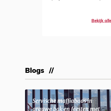
Bekijk al
Blogs
Servische maffiabaas in
grauwe bak en feesten met