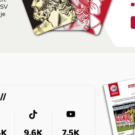
 SV
je
4K
9,6K
7,5K