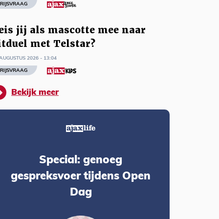
RIJSVRAAG
eis jij als mascotte mee naar
itduel met Telstar?
AUGUSTUS 2026 - 13:04
RIJSVRAAG
Bekijk meer
Special: genoeg
gespreksvoer tijdens Open
Dag