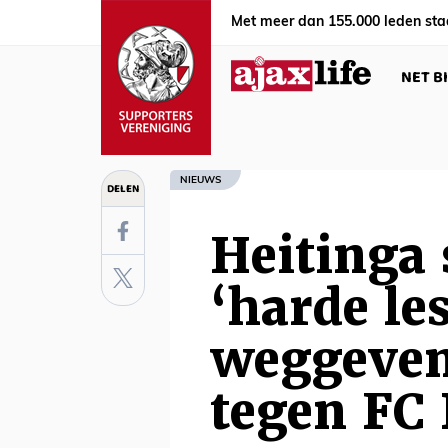
Met meer dan 155.000 leden sta
NET B
NIEUWS
DELEN
Heitinga 
‘harde le
weggeven
tegen FC