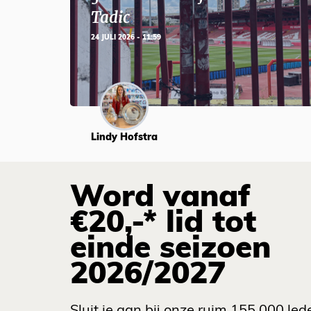
Tadic
24 JULI 2026 - 11:59
Lindy Hofstra
Word vanaf
€20,-* lid tot
einde seizoen
2026/2027
Sluit je aan bij onze ruim 155.000 led