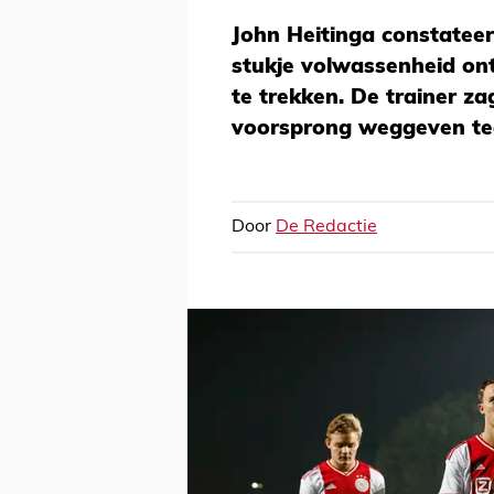
John Heitinga constateer
stukje volwassenheid on
te trekken. De trainer z
voorsprong weggeven te
Door
De Redactie