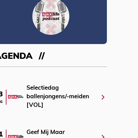
AGENDA
Selectiedag
3
ballenjongens/-meiden
G
[VOL]
Geef Mij Maar
1