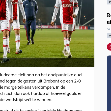
P
R
u
06 
P
ots
ludeerde Heitinga na het doelpuntrijke duel
nd tegen de gasten uit Brabant op een 2-0
de marge telkens verdampen. In de
h zich dan ook hardop af hoeveel goals er
 wedstrijd wél te winnen.