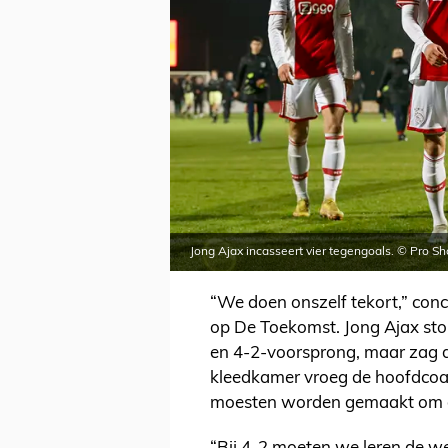
Jong Ajax incasseert vier tegengoals. © Pro Sh
“We doen onszelf tekort,” conc
op De Toekomst. Jong Ajax sto
en 4-2-voorsprong, maar zag 
kleedkamer vroeg de hoofdcoac
moesten worden gemaakt om de