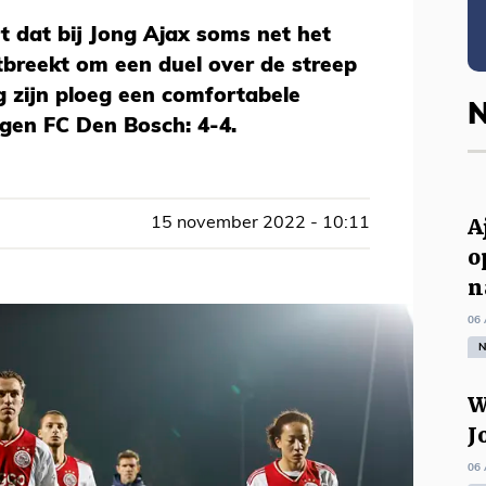
t dat bij Jong Ajax soms net het
tbreekt om een duel over de streep
ag zijn ploeg een comfortabele
N
gen FC Den Bosch: 4-4.
A
15 november 2022 - 10:11
o
n
06 
N
W
J
06 