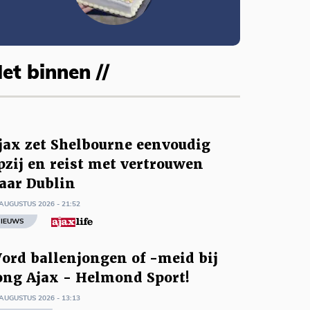
et binnen //
jax zet Shelbourne eenvoudig
pzij en reist met vertrouwen
aar Dublin
AUGUSTUS 2026 - 21:52
IEUWS
ord ballenjongen of -meid bij
ong Ajax - Helmond Sport!
AUGUSTUS 2026 - 13:13