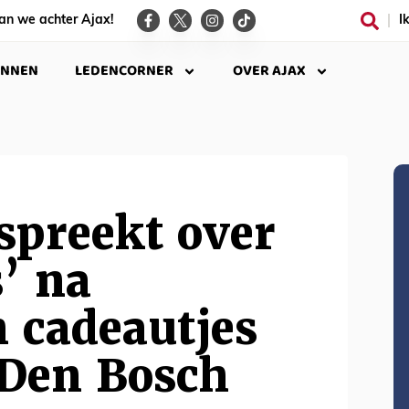
an we achter Ajax!
I
INNEN
LEDENCORNER
OVER AJAX
spreekt over
s’ na
 cadeautjes
 Den Bosch