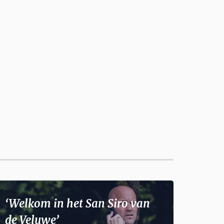
‘Welkom in het San Siro van
de Veluwe’