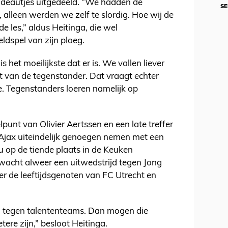
 cadeautjes uitgedeeld. “We hadden de
SE
, alleen werden we zelf te slordig. Hoe wij de
e les,” aldus Heitinga, die wel
dspel van zijn ploeg.
is het moeilijkste dat er is. We vallen liever
t van de tegenstander. Dat vraagt echter
e. Tegenstanders loeren namelijk op
punt van Olivier Aertssen en een late treffer
 Ajax uiteindelijk genoegen nemen met een
u op de tiende plaats in de Keuken
acht alweer een uitwedstrijd tegen Jong
r de leeftijdsgenoten van FC Utrecht en
ij tegen talententeams. Dan mogen die
tere zijn,” besloot Heitinga.