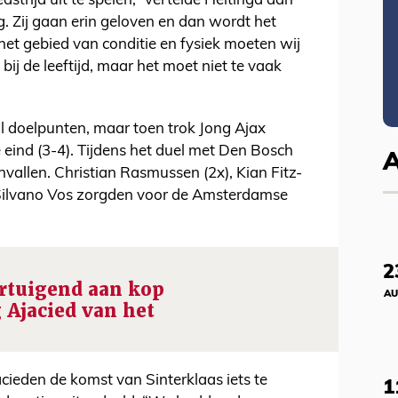
strijd uit te spelen,” vertelde Heitinga aan
g. Zij gaan erin geloven en dan wordt het
 het gebied van conditie en fysiek moeten wij
ij de leeftijd, maar het moet niet te vaak
l doelpunten, maar toen trok Jong Ajax
e eind (3-4). Tijdens het duel met Den Bosch
vallen. Christian Rasmussen (2x), Kian Fitz-
 Silvano Vos zorgden voor de Amsterdamse
2
rtuigend aan kop
AU
 Ajacied van het
ieden de komst van Sinterklaas iets te
1