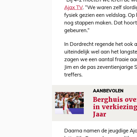
“Bij 4-2 moeten we leren de wed
Ajax TV
. “We waren zelf slordi
fysiek gezien een veldslag. Op
nog stappen maken. Dat hoort b
gebeuren.”
In Dordrecht regende het ook a
uiteindelijk wel aan het langst
zagen we een aantal fraaie aan
Jim en de pas zeventienjarige
treffers.
AANBEVOLEN
Berghuis ove
in verkiezing
Jaar
Daarna namen de jeugdige Ajac