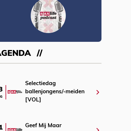
AGENDA
Selectiedag
3
ballenjongens/-meiden
G
[VOL]
Geef Mij Maar
1