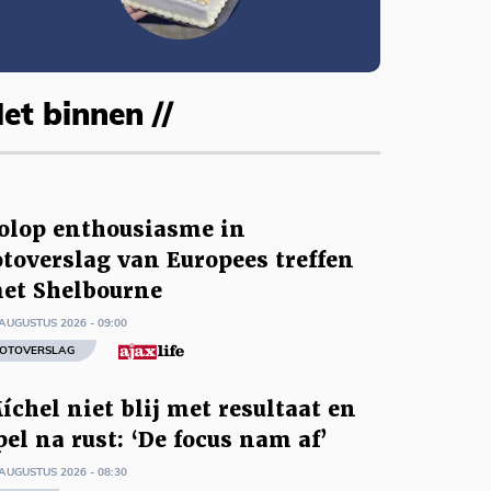
et binnen //
olop enthousiasme in
otoverslag van Europees treffen
et Shelbourne
AUGUSTUS 2026 - 09:00
OTOVERSLAG
íchel niet blij met resultaat en
pel na rust: ‘De focus nam af’
AUGUSTUS 2026 - 08:30