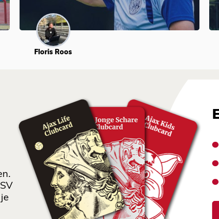
Floris Roos
en.
 SV
je