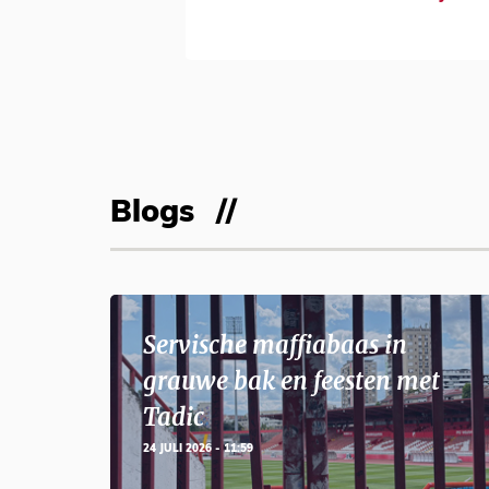
Blogs
Servische maffiabaas in
grauwe bak en feesten met
Tadic
24 JULI 2026 - 11:59