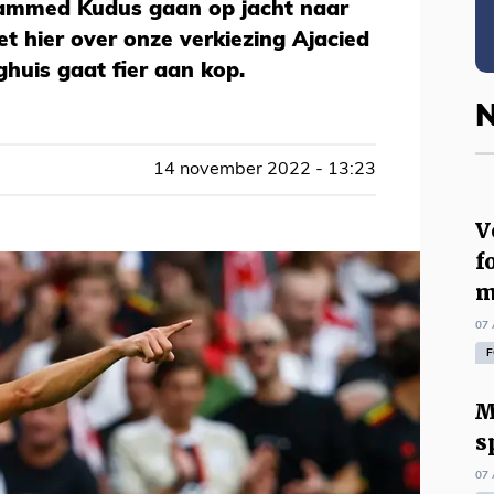
ammed Kudus gaan op jacht naar
t hier over onze verkiezing Ajacied
ghuis gaat fier aan kop.
N
14 november 2022 - 13:23
V
f
m
07 
F
M
s
07 