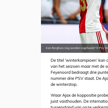
Kan Berghuis nog worden ingehaald? © Pro Sh
De titel ‘winterkampioen’ kan 
van het seizoen maar met de s
Feyenoord bedraagt drie punten
nummer drie PSV staat. De Aja
de winterstop.
Waar Ajax de koppositie probee
juist vasthouden. De internati
tussenstand van onze verkiezin