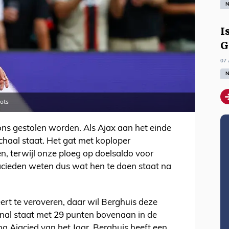
N
I
G
07 
N
ots
ons gestolen worden. Als Ajax aan het einde
chaal staat. Het gat met koploper
, terwijl onze ploeg op doelsaldo voor
cieden weten dus wat hen te doen staat na
rt te veroveren, daar wil Berghuis deze
onal staat met 29 punten bovenaan in de
g Ajacied van het Jaar. Berghuis heeft een