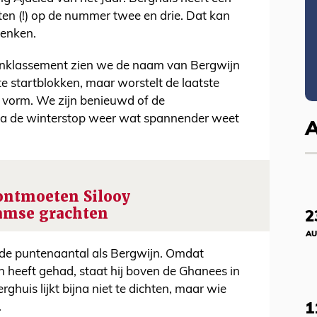
en (!) op de nummer twee en drie. Dat kan
denken.
senklassement zien we de naam van Bergwijn
te startblokken, maar worstelt de laatste
n vorm. We zijn benieuwd of de
na de winterstop weer wat spannender weet
ontmoeten Silooy
amse grachten
2
AU
fde puntenaantal als Bergwijn. Omdat
heeft gehad, staat hij boven de Ghanees in
ghuis lijkt bijna niet te dichten, maar wie
1
.