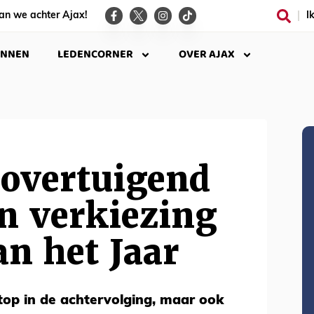
an we achter Ajax!
I
INNEN
LEDENCORNER
OVER AJAX
 overtuigend
n verkiezing
an het Jaar
top in de achtervolging, maar ook