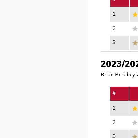
1
2
3
2023/20
Brian Brobbey w
#
1
2
3