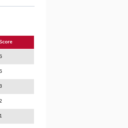
Score
6
6
3
2
1