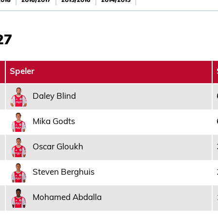
2018
2016/2017
2015/2016
2014/2015
27
Speler
Daley Blind
Mika Godts
Oscar Gloukh
Steven Berghuis
Mohamed Abdalla