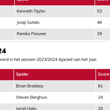
Kenneth Taylor
53
Josip Sutalo
46
Remko Pasveer
29
24
erd in het seizoen 2023/2024 Ajacied van het Jaar.
Speler
Score
Brian Brobbey
61
Steven Berghuis
24
Jorrel Hato
20