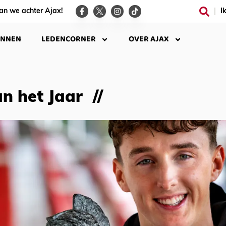
an we achter Ajax!
I
INNEN
LEDENCORNER
OVER AJAX
an het Jaar