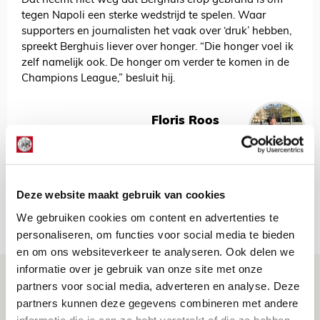
Dat neemt niet weg dat Berghuis erop gebrand is om
tegen Napoli een sterke wedstrijd te spelen. Waar
supporters en journalisten het vaak over ‘druk’ hebben,
spreekt Berghuis liever over honger. “Die honger voel ik
zelf namelijk ook. De honger om verder te komen in de
Champions League,” besluit hij.
Floris Roos
Bekijk alle berichten van Floris Roos
Deze website maakt gebruik van cookies
We gebruiken cookies om content en advertenties te
Net binnen //
personaliseren, om functies voor social media te bieden
en om ons websiteverkeer te analyseren. Ook delen we
informatie over je gebruik van onze site met onze
Drie dingen die je moet weten over PEC
partners voor social media, adverteren en analyse. Deze
Zwolle - Ajax
partners kunnen deze gegevens combineren met andere
informatie die je aan ze hebt verstrekt of die ze hebben
08 AUGUSTUS 2026 - 12:32