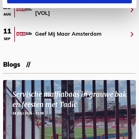
Selectiedag ballenjongens/-meiden
23
[VOL]
AUG
11
Geef Mij Maar Amsterdam
SEP
Blogs
Servische maffiabaas in grauwe bak
en feesten met Tadic
24 JULI 2026 - 11:59