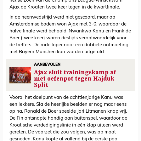
het seizoen van de Champions League-winst kwam
Ajax de Kroaten twee keer tegen in de kwartfinale.
In de heenwedstrijd werd niet gescoord, maar op
Amsterdamse bodem won Ajax met 3-0, waardoor de
halve finale werd behaald. Nwankwo Kanu en Frank de
Boer (twee keer) waren destijds verantwoordelijk voor
de treffers. De rode loper naar een dubbele ontmoeting
met Bayern München kon worden uitgerold.
AANBEVOLEN
Ajax sluit trainingskamp af
met oefenpot tegen Hajduk
Split
Vooral het doelpunt van de achttienjarige Kanu was
een lekkere. Sla de heerlijke beelden er nog maar eens
op na. Ronald de Boer speelde Jari Litmanen knap vrij.
De Fin ontsnapte handig aan buitenspel, waardoor de
Kroatische verdedigingslinie in één klap uiteen werd
gereten. De voorzet die zou volgen, was op maat
gesneden. Kanu kopte al vallend bij de eerste paal