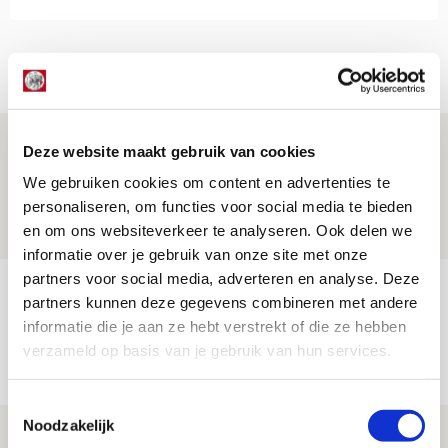
Net binnen //
Drie dingen die je moet weten over PEC
Deze website maakt gebruik van cookies
Zwolle - Ajax
We gebruiken cookies om content en advertenties te
personaliseren, om functies voor social media te bieden
08 AUGUSTUS 2026 - 12:32
en om ons websiteverkeer te analyseren. Ook delen we
NIEUWS
informatie over je gebruik van onze site met onze
partners voor social media, adverteren en analyse. Deze
Míchels elf: met welke formatie begin
partners kunnen deze gegevens combineren met andere
jij aan nieuw eredivisieseizoen?
informatie die je aan ze hebt verstrekt of die ze hebben
verzameld op basis van je gebruik van hun services.
08 AUGUSTUS 2026 - 11:34
NIEUWS
Toestemmingsselectie
Noodzakelijk
Spelen bij Jong Ajax of Ajax 1? Dat