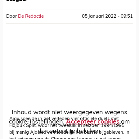
Door
De Redactie
05 januari 2022 - 09:51
Inhoud wordt niet weergegeven wegens
Ajax speelde in het verleden vier officiële duels met
cookie-instellingen.
Accepteer cookies
om
Hajduk Split, waar het tweeluik in seizoen 1994/1995
de content te bekijken.
bij menig Ajacied vermoedelijk het best is bijgebleven. In