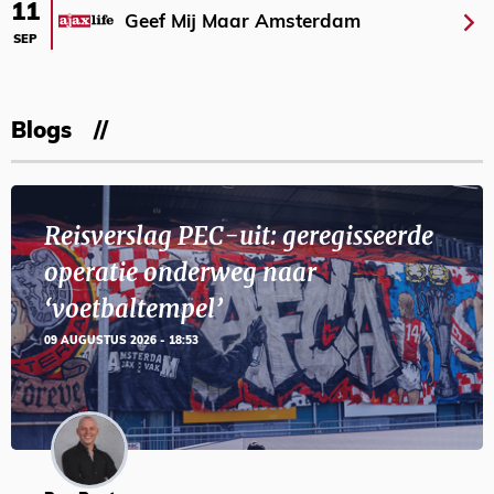
11
Geef Mij Maar Amsterdam
SEP
Blogs
Reisverslag PEC-uit: geregisseerde
operatie onderweg naar
‘voetbaltempel’
09 AUGUSTUS 2026 - 18:53