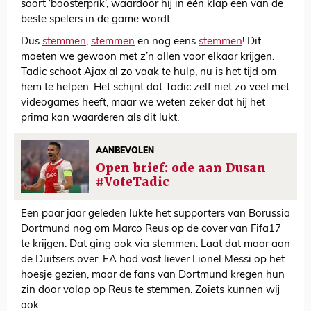
soort ‘boosterprik’, waardoor hij in één klap een van de
beste spelers in de game wordt.
Dus
stemmen
,
stemmen
en nog eens
stemmen
! Dit
moeten we gewoon met z’n allen voor elkaar krijgen.
Tadic schoot Ajax al zo vaak te hulp, nu is het tijd om
hem te helpen. Het schijnt dat Tadic zelf niet zo veel met
videogames heeft, maar we weten zeker dat hij het
prima kan waarderen als dit lukt.
AANBEVOLEN
Open brief: ode aan Dusan
#VoteTadic
Een paar jaar geleden lukte het supporters van Borussia
Dortmund nog om Marco Reus op de cover van Fifa17
te krijgen. Dat ging ook via stemmen. Laat dat maar aan
de Duitsers over. EA had vast liever Lionel Messi op het
hoesje gezien, maar de fans van Dortmund kregen hun
zin door volop op Reus te stemmen. Zoiets kunnen wij
ook.