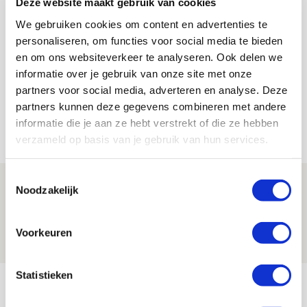
Deze website maakt gebruik van cookies
We gebruiken cookies om content en advertenties te
Floris Roos
personaliseren, om functies voor social media te bieden
Bekijk alle berichten van Floris Roos
en om ons websiteverkeer te analyseren. Ook delen we
informatie over je gebruik van onze site met onze
partners voor social media, adverteren en analyse. Deze
partners kunnen deze gegevens combineren met andere
informatie die je aan ze hebt verstrekt of die ze hebben
Net binnen //
verzameld op basis van je gebruik van hun services.
Toestemmingsselectie
Beleef avond vol gezelligheid tijdens
Noodzakelijk
Geef Mij Maar Amsterdam!
10 AUGUSTUS 2026 - 09:12
Voorkeuren
EVENT
Statistieken
Reisverslag PEC-uit: geregisseerde
operatie onderweg naar