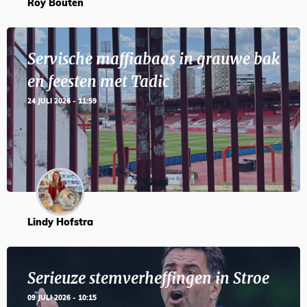
Roy Bouten
Servische maffiabaas in grauwe bak
en feesten met Tadic
24 JULI 2026 - 11:59
Lindy Hofstra
Serieuze stemverheffingen in Stroe
09 JULI 2026 - 10:15