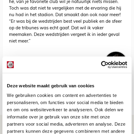
hè, van je favoriete club wil je natuurlijk niets missen.
Toch was dat niet te vergelijken met de ervaring die hij
nu had in het stadion. Dat smaakt dan ook naar meer!
“Er was bij de wedstrijden best veel publiek en de sfeer
op de tribunes was echt gaaf. Dat wil ik vaker
meemaken. Deze wedstrijden vergeet ik in ieder geval
niet meer.”
Jordy Haak
Bekijk alle berichten van Jordy Haak
Deze website maakt gebruik van cookies
We gebruiken cookies om content en advertenties te
NET BINNEN //
personaliseren, om functies voor social media te bieden
en om ons websiteverkeer te analyseren. Ook delen we
informatie over je gebruik van onze site met onze
Word ballenjongen of -meid bij Jong
partners voor social media, adverteren en analyse. Deze
partners kunnen deze gegevens combineren met andere
Ajax - Helmond Sport!