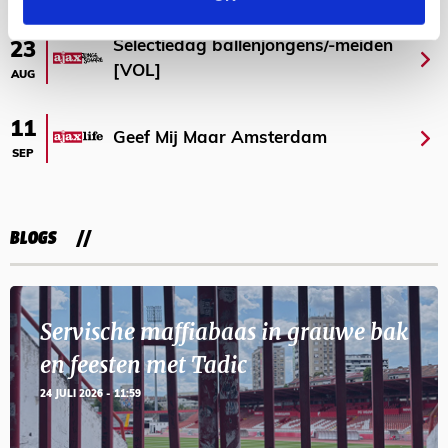
Selectiedag ballenjongens/-meiden
23
[VOL]
AUG
11
Geef Mij Maar Amsterdam
SEP
BLOGS
Servische maffiabaas in grauwe bak
en feesten met Tadic
24 JULI 2026 - 11:59