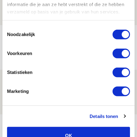
informatie die je aan ze hebt verstrekt of die ze hebben
06 AUGUSTUS 2026 - 13:13
verzameld op basis van je gebruik van hun services.
PRIJSVRAAG
Toestemmingsselectie
Reis jij als mascotte mee naar uitduel
Noodzakelijk
met Telstar?
Voorkeuren
06 AUGUSTUS 2026 - 13:04
PRIJSVRAAG
Statistieken
Drie dingen die je moet weten over
Ajax - Shelbourne
Marketing
06 AUGUSTUS 2026 - 09:33
NIEUWS
Details tonen
Bekijk meer
AGENDA
OK