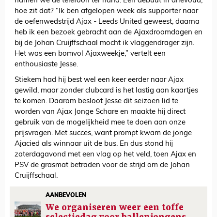
namen we de telefoon ter hand. Een debuut in drievoud,
hoe zit dat? “Ik ben afgelopen week als supporter naar
de oefenwedstrijd Ajax - Leeds United geweest, daarna
heb ik een bezoek gebracht aan de Ajaxdroomdagen en
bij de Johan Cruijffschaal mocht ik vlaggendrager zijn.
Het was een bomvol Ajaxweekje,” vertelt een
enthousiaste Jesse.
Stiekem had hij best wel een keer eerder naar Ajax
gewild, maar zonder clubcard is het lastig aan kaartjes
te komen. Daarom besloot Jesse dit seizoen lid te
worden van Ajax Jonge Schare en maakte hij direct
gebruik van de mogelijkheid mee te doen aan onze
prijsvragen. Met succes, want prompt kwam de jonge
Ajacied als winnaar uit de bus. En dus stond hij
zaterdagavond met een vlag op het veld, toen Ajax en
PSV de grasmat betraden voor de strijd om de Johan
Cruijffschaal.
AANBEVOLEN
We organiseren weer een toffe