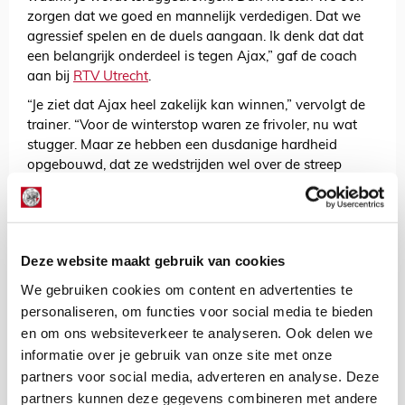
zorgen dat we goed en mannelijk verdedigen. Dat we
agressief spelen en de duels aangaan. Ik denk dat dat
een belangrijk onderdeel is tegen Ajax,” gaf de coach
aan bij
RTV Utrecht
.
“Je ziet dat Ajax heel zakelijk kan winnen,” vervolgt de
trainer. “Voor de winterstop waren ze frivoler, nu wat
stugger. Maar ze hebben een dusdanige hardheid
opgebouwd, dat ze wedstrijden wel over de streep
trekken. Dat zag je in de bekerfinale en tegen RKC goed
terug. Ze leveren wel en dat is knap als je dat over
langere periode kunt.”
Deze website maakt gebruik van cookies
AANBEVOLEN
Ajax mag feestvieren met
We gebruiken cookies om content en advertenties te
échte beker, maar krijgt
personaliseren, om functies voor social media te bieden
replica voor prijzenkast
en om ons websiteverkeer te analyseren. Ook delen we
informatie over je gebruik van onze site met onze
Tagliafico mag weer rondje om Kerk
partners voor social media, adverteren en analyse. Deze
Eén van de leuke dingen bij confrontaties tussen het
huidige Ajax en Utrecht is de onderlinge strijd tussen
partners kunnen deze gegevens combineren met andere