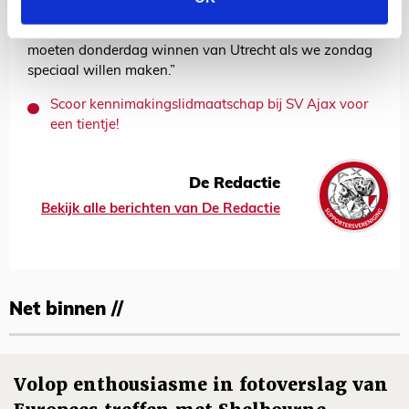
valt, is mooi. Maar net als zijn trainer waarschuwt Haller
op de
clubsite
niet te veel met zondag bezig te zijn. “We
moeten donderdag winnen van Utrecht als we zondag
speciaal willen maken.”
Scoor kennimakingslidmaatschap bij SV Ajax voor
een tientje!
De Redactie
Bekijk alle berichten van De Redactie
Net binnen //
Volop enthousiasme in fotoverslag van