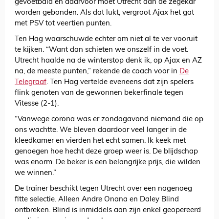
gevoetbald en daarvoor moet Utrecht aan de zegekar
worden gebonden. Als dat lukt, vergroot Ajax het gat
met PSV tot veertien punten.
Ten Hag waarschuwde echter om niet al te ver vooruit
te kijken. “Want dan schieten we onszelf in de voet.
Utrecht haalde na de winterstop denk ik, op Ajax en AZ
na, de meeste punten,” rekende de coach voor in
De
Telegraaf
. Ten Hag vertelde eveneens dat zijn spelers
flink genoten van de gewonnen bekerfinale tegen
Vitesse (2-1).
“Vanwege corona was er zondagavond niemand die op
ons wachtte. We bleven daardoor veel langer in de
kleedkamer en vierden het echt samen. Ik keek met
genoegen hoe hecht deze groep weer is. De blijdschap
was enorm. De beker is een belangrijke prijs, die wilden
we winnen.”
De trainer beschikt tegen Utrecht over een nagenoeg
fitte selectie. Alleen Andre Onana en Daley Blind
ontbreken. Blind is inmiddels aan zijn enkel geopereerd