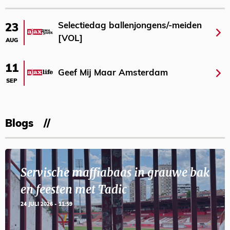
Selectiedag ballenjongens/-meiden
23
[VOL]
AUG
11
Geef Mij Maar Amsterdam
SEP
Blogs
Servische maffiabaas in grauwe bak
en feesten met Tadic
24 JULI 2026 - 11:59