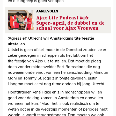
en die ingreep is goed verlopen.
AANBEVOLEN
Ajax Life Podcast #16:
Super-april, de dubbel en de
schaal voor Ajax Vrouwen
‘Agressief’ Utrecht wil Amsterdams titelfeestje
uitstellen
Uitstel is geen afstel, maar in de Domstad zouden ze er
zeker genoegen in scheppen als het lukt om het
titelfeestje van Ajax uit te stellen. Dat moet de ploeg
doen zonder middenvelder Bart Ramselaar, die nog
naweeën ondervindt van een hersenschudding. Mimoun
Mahi en Tommy St. Jago zijn twijfelgevallen. Justin
Hoogma moet eerst nog ritme opdoen bij Jong Utrecht.
Hoofdtrainer René Hake en zijn manschappen willen
goed voor de dag komen in Amsterdam en aanvallen
wanneer het kan. “Maar het is ook realistisch om te
weten dat je in de wedstrijd momenten of periodes hebt
waarin je wordt teruggedrongen. Dan moeten we ook