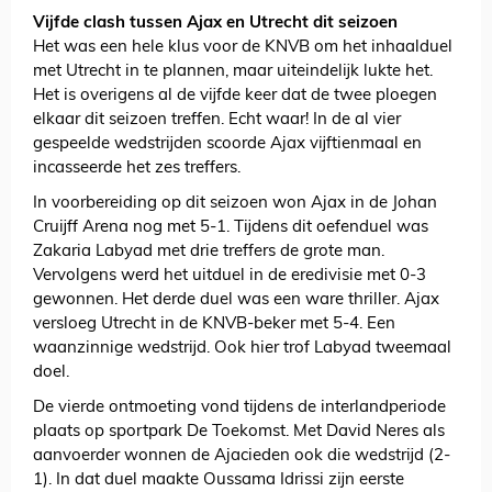
Vijfde clash tussen Ajax en Utrecht dit seizoen
Het was een hele klus voor de KNVB om het inhaalduel
met Utrecht in te plannen, maar uiteindelijk lukte het.
Het is overigens al de vijfde keer dat de twee ploegen
elkaar dit seizoen treffen. Echt waar! In de al vier
gespeelde wedstrijden scoorde Ajax vijftienmaal en
incasseerde het zes treffers.
In voorbereiding op dit seizoen won Ajax in de Johan
Cruijff Arena nog met 5-1. Tijdens dit oefenduel was
Zakaria Labyad met drie treffers de grote man.
Vervolgens werd het uitduel in de eredivisie met 0-3
gewonnen. Het derde duel was een ware thriller. Ajax
versloeg Utrecht in de KNVB-beker met 5-4. Een
waanzinnige wedstrijd. Ook hier trof Labyad tweemaal
doel.
De vierde ontmoeting vond tijdens de interlandperiode
plaats op sportpark De Toekomst. Met David Neres als
aanvoerder wonnen de Ajacieden ook die wedstrijd (2-
1). In dat duel maakte Oussama Idrissi zijn eerste