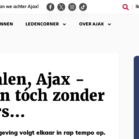
an we achter Ajax!
I
INNEN
LEDENCORNER
OVER AJAX
len, Ajax -
 tóch zonder
rs…
geving volgt elkaar in rap tempo op.