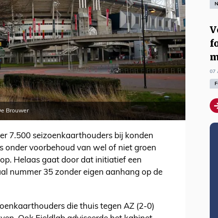
N
V
f
m
07 
F
De Brouwer
er 7.500 seizoenkaarthouders bij konden
fs onder voorbehoud van wel of niet groen
op. Helaas gaat door dat initiatief een
haal nummer 35 zonder eigen aanhang op de
zoenkaarthouders die thuis tegen AZ (2-0)