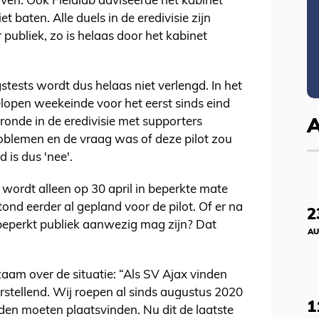
ven. Ook Fieldlab adviseerde het kabinet
t baten. Alle duels in de eredivisie zijn
publiek, zo is helaas door het kabinet
stests wordt dus helaas niet verlengd. In het
lopen weekeinde voor het eerst sinds eind
onde in de eredivisie met supporters
oblemen en de vraag was of deze pilot zou
is dus 'nee'.
wordt alleen op 30 april in beperkte mate
ond eerder al gepland voor de pilot. Of er na
2
eperkt publiek aanwezig mag zijn? Dat
AU
aam over de situatie: “Als SV Ajax vinden
eurstellend. Wij roepen al sinds augustus 2020
1
en moeten plaatsvinden. Nu dit de laatste