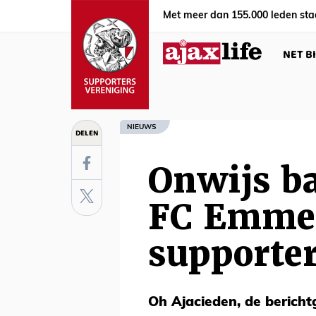
Met meer dan 155.000 leden sta
NET B
NIEUWS
DELEN
Onwijs ba
FC Emmen
supporte
Oh Ajacieden, de bericht