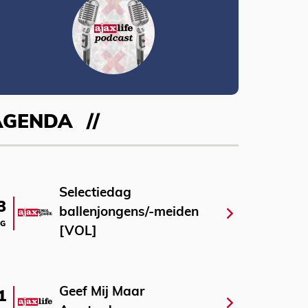
AGENDA
Selectiedag
3
ballenjongens/-meiden
G
[VOL]
Geef Mij Maar
1