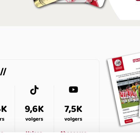
4K
9,6K
7,5K
rs
volgers
volgers
en
Volgen
Abonneren