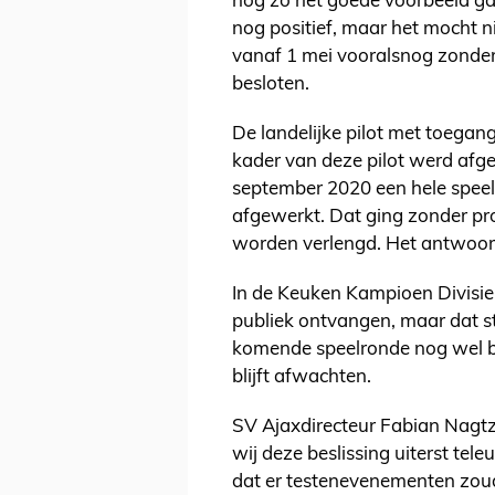
nog zo het goede voorbeeld ga
nog positief, maar het mocht nie
vanaf 1 mei vooralsnog zonder 
besloten.
De landelijke pilot met toegang
kader van deze pilot werd afge
september 2020 een hele speelr
afgewerkt. Dat ging zonder pr
worden verlengd. Het antwoord 
In de Keuken Kampioen Divisie 
publiek ontvangen, maar dat st
komende speelronde nog wel b
blijft afwachten.
SV Ajaxdirecteur Fabian Nagtz
wij deze beslissing uiterst tel
dat er testenevenementen zoud