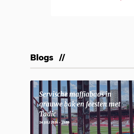
Blogs
Servische maffiabaas in
grauwe bak en feesten met
Tadic
24 JULI 2026 - 11:59