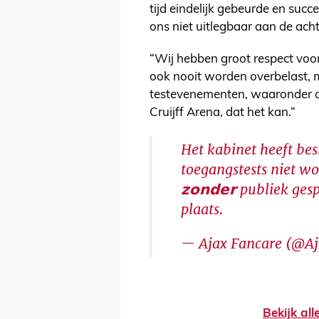
tijd eindelijk gebeurde en succe
ons niet uitlegbaar aan de ach
“Wij hebben groot respect voo
ook nooit worden overbelast, 
testevenementen, waaronder d
Cruijff Arena, dat het kan.”
Het kabinet heeft bes
toegangstests niet wo
𝘇𝗼𝗻𝗱𝗲𝗿 publiek ge
plaats.
— Ajax Fancare (@A
Bekijk al