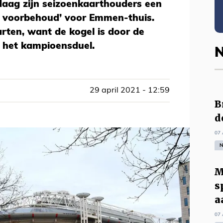
daag zijn seizoenkaarthouders een
r voorbehoud’ voor Emmen-thuis.
arten, want de kogel is door de
j het kampioensduel.
N
29 april 2021 - 12:59
B
d
07 
N
M
s
a
07 