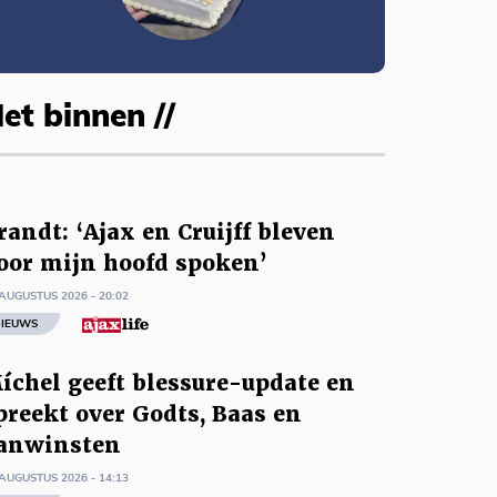
et binnen //
randt: ‘Ajax en Cruijff bleven
oor mijn hoofd spoken’
AUGUSTUS 2026 - 20:02
IEUWS
íchel geeft blessure-update en
preekt over Godts, Baas en
anwinsten
AUGUSTUS 2026 - 14:13