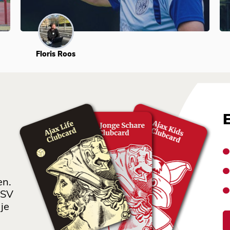
Floris Roos
en.
 SV
je