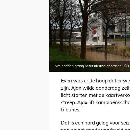
We hadden graag beter nieuws gebracht... © 
Even was er de hoop dat er we
zijn. Ajax wilde donderdag zel
licht starten met de kaartverko
streep. Ajax lift kampioenssc
tribunes.
Dat is een hard gelag voor sei