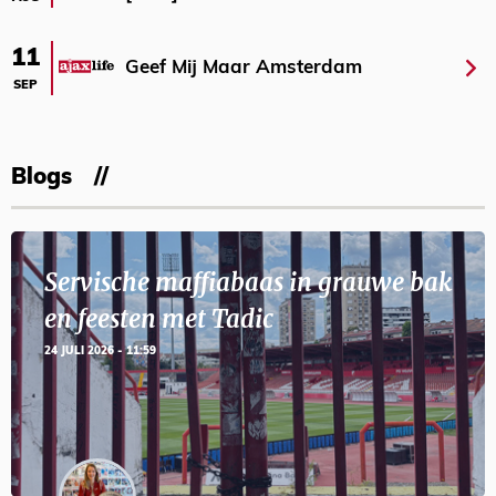
11
Geef Mij Maar Amsterdam
SEP
Blogs
Servische maffiabaas in grauwe bak
en feesten met Tadic
24 JULI 2026 - 11:59