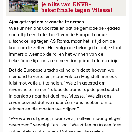
je niks van KNVB-
bekerfinale tegen Vitesse!
Ajax getergd om revanche te nemen
We kunnen ons voorstellen dat de gemiddelde Ajacied
nog altijd een kater heeft van de Europa League-
uitschakeling tegen AS Roma, maar het is tijd om de
knop om te zetten. Het volgende belangrijke potje staat
immers alweer op de rol en het winnen van de
bekerfinale lijkt ons een meer dan prima katermedicijn.
Dat de Europese uitschakeling pijn doet, hoeven we
niemand te vertellen, maar Erik ten Hag stelt hier ook
juist motivatie uit te halen. “We zijn getergd om
revanche te nemen,” aldus de trainer op de persbabbel
in aanloop naar het duel met Vitesse. “We zijn ons
ervan bewust dat we maar één kans hebben om te
winnen en die moeten we grijpen.”
“We waren al gretig, maar we zijn alleen maar gretiger
geworden,” vervolgt Ten Hag. “We zitten nu in een fase
dat je titels kunt winnen. Dat vinden de spelers