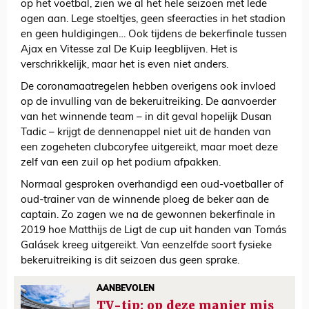
op het voetbal, zien we al het hele seizoen met lede
ogen aan. Lege stoeltjes, geen sfeeracties in het stadion
en geen huldigingen… Ook tijdens de bekerfinale tussen
Ajax en Vitesse zal De Kuip leegblijven. Het is
verschrikkelijk, maar het is even niet anders.
De coronamaatregelen hebben overigens ook invloed
op de invulling van de bekeruitreiking. De aanvoerder
van het winnende team – in dit geval hopelijk Dusan
Tadic – krijgt de dennenappel niet uit de handen van
een zogeheten clubcoryfee uitgereikt, maar moet deze
zelf van een zuil op het podium afpakken.
Normaal gesproken overhandigd een oud-voetballer of
oud-trainer van de winnende ploeg de beker aan de
captain. Zo zagen we na de gewonnen bekerfinale in
2019 hoe Matthijs de Ligt de cup uit handen van Tomás
Galásek kreeg uitgereikt. Van eenzelfde soort fysieke
bekeruitreiking is dit seizoen dus geen sprake.
AANBEVOLEN
TV-tip: op deze manier mis