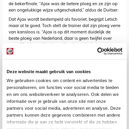
de bekerfinale. “Ajax was de betere ploeg en ze zijn op
een ongelukkige wijze uitgeschakeld,” aldus de Duitser.
Dat Ajax wordt bestempeld als favoriet, begrijpt Letsch
maar al te goed. Toch stelt de trainer dat zijn ploeg verre
van kansloos is. “Ajax is op dit moment duidelijk de
beste ploeg van Nederland, daar is geen twijfel over
mogelijk. Maar wij hebben dit seizoen in de toppers
laten zien dat we die wedstrijden goed aankunnen.”
Remko Pasveer sprak soortgelijke woorden, maar
voegde nog wel toe dat Vitesse alles op alles moet
Deze website maakt gebruik van cookies
zetten om een goede kans te maken tegen Ajax. “We
zijn niet bang of iets dergelijks. We hebben tegen AS
We gebruiken cookies om content en advertenties te
Roma gezien dat de beste ploeg niet altijd wint, dus
personaliseren, om functies voor social media te bieden
waarom zou het niet kunnen?”
en om ons websiteverkeer te analyseren. Ook delen we
informatie over je gebruik van onze site met onze
Ajax en Vitesse trappen zondag om 18.00 uur af in De
partners voor social media, adverteren en analyse. Deze
Kuip. De bekerfinale staat onder leiding van Björn
Kuipers, terwijl Pol van Boekel de VAR van dienst is.
partners kunnen deze gegevens combineren met andere
informatie die je aan ze hebt verstrekt of die ze hebben
AANBEVOLEN
verzameld op basis van je gebruik van hun services.