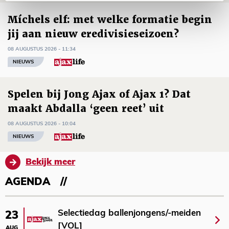
Míchels elf: met welke formatie begin
jij aan nieuw eredivisieseizoen?
08 AUGUSTUS 2026 - 11:34
NIEUWS
Spelen bij Jong Ajax of Ajax 1? Dat
maakt Abdalla ‘geen reet’ uit
08 AUGUSTUS 2026 - 10:04
NIEUWS
Bekijk meer
AGENDA
Selectiedag ballenjongens/-meiden
23
[VOL]
AUG