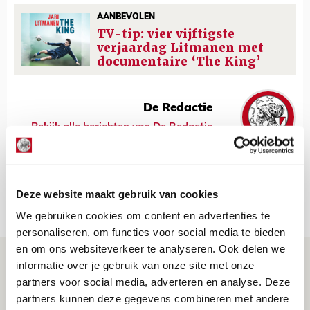
AANBEVOLEN
TV-tip: vier vijftigste
verjaardag Litmanen met
documentaire ‘The King’
De Redactie
Bekijk alle berichten van De Redactie
Deze website maakt gebruik van cookies
Net binnen //
We gebruiken cookies om content en advertenties te
personaliseren, om functies voor social media te bieden
en om ons websiteverkeer te analyseren. Ook delen we
Brandt: ‘Ajax en Cruijff bleven door
informatie over je gebruik van onze site met onze
mijn hoofd spoken’
partners voor social media, adverteren en analyse. Deze
partners kunnen deze gegevens combineren met andere
07 AUGUSTUS 2026 - 20:02