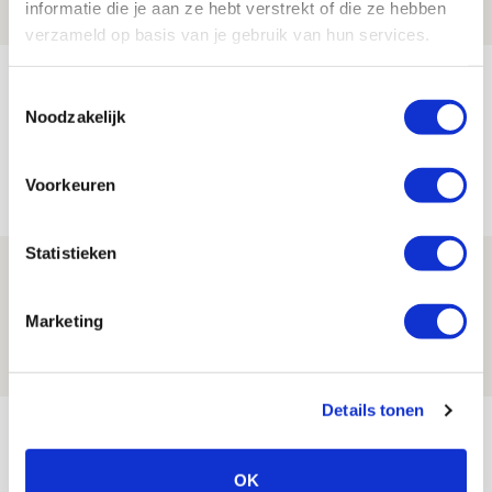
informatie die je aan ze hebt verstrekt of die ze hebben
NIEUWS
verzameld op basis van je gebruik van hun services.
Míchel geeft blessure-update en
Toestemmingsselectie
spreekt over Godts, Baas en
Noodzakelijk
aanwinsten
07 AUGUSTUS 2026 - 14:13
Voorkeuren
NIEUWS
Statistieken
Volop enthousiasme in fotoverslag van
Europees treffen met Shelbourne
Marketing
07 AUGUSTUS 2026 - 09:00
FOTOVERSLAG
Details tonen
Bekijk meer
AGENDA
OK