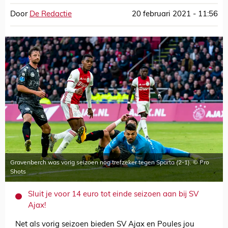
Door
De Redactie
20 februari 2021 - 11:56
Gravenberch was vorig seizoen nog trefzeker tegen Sparta (2-1). © Pro
Shots
Sluit je voor 14 euro tot einde seizoen aan bij SV
Ajax!
Net als vorig seizoen bieden SV Ajax en Poules jou