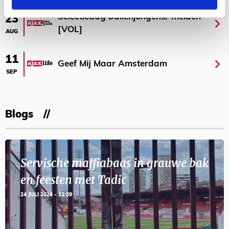
Selectiedag ballenjongens/-meiden
23
[VOL]
AUG
11
Geef Mij Maar Amsterdam
SEP
Blogs
Servische maffiabaas in grauwe bak
en feesten met Tadic
24 JULI 2026 - 11:59