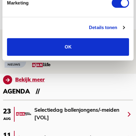
dat steeds beter wordt
Marketing
09 AUGUSTUS 2026 - 18:14
NIEUWS
Details tonen
Míchel: ‘Mentaliteit werd beter nadat
OK
ik wissels erin bracht’
09 AUGUSTUS 2026 - 18:14
NIEUWS
Bekijk meer
AGENDA
Selectiedag ballenjongens/-meiden
23
[VOL]
AUG
11