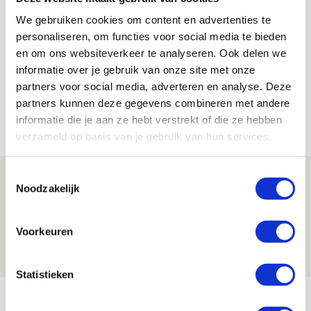
We gebruiken cookies om content en advertenties te
De Redactie
personaliseren, om functies voor social media te bieden
Bekijk alle berichten van De Redactie
en om ons websiteverkeer te analyseren. Ook delen we
informatie over je gebruik van onze site met onze
partners voor social media, adverteren en analyse. Deze
partners kunnen deze gegevens combineren met andere
informatie die je aan ze hebt verstrekt of die ze hebben
Net binnen //
verzameld op basis van je gebruik van hun services.
Toestemmingsselectie
Reisverslag PEC-uit: geregisseerde
Noodzakelijk
operatie onderweg naar
‘voetbaltempel’
Voorkeuren
09 AUGUSTUS 2026 - 18:53
BLOG
Statistieken
Brandt heeft veel vertrouwen in Ajax