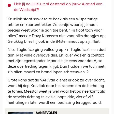
Heb jij na Lille-uit al gestemd op jouw Ajacied van
de Wedstrijd?!
Kruzliak staat sowieso te boek als een wispelturige
arbiter en kaartentrekker. Zo eentje waarbij je nooit
precies weet waar je aan toe bent. “Hij floot toch voor
alles,” merkte Davy Klaassen niet voor niks droogjes op.
Gelukkig blies hij ook in de 84ste minuut op zijn fluit.
Nico Tagliafico ging volledig op z'n Tagliafico's een duel
aan. Met volle overgave dus. En ja, er was enig contact
met zijn tegenstander. Maar stel je eens voor dat Ajax
deze overtreding tegen krijgt. Dan hadden we toch met
z'n allen moord en brand lopen schreeuwen...?
Grote kans dat de VAR van dienst er ook zo over dacht,
want hij riep Kruzliak naar het scherm om de herhaling
te tonen. Meestal weet je wel waar het op neerkomt als
de scheids richting televisie loopt: drie, vier of vijf
herhalingen later wordt een beslissing teruggedraaid.
AANBEVOLEN