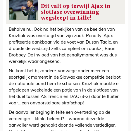
Dit valt op terwijl Ajax in
slotfase overwinning
wegsleept in Lille!
Behalve nu. Ook na het bekijken van de beelden van
Kruzliak was overtuigd van zijn zaak. Penalty! Ajax
profiteerde dankbaar, via de voet van Dusan Tadic, en
draaide de wedstrijd zelfs compleet om dankzij Brian
Brobbey. De invloed van het penaltymoment was dus
werkelijk waar ongekend.
Nu komt het bijzondere: vanwege onder meer een
soortgelijk moment in de Slowaakse competitie besloot
de nationale bond hem te schorsen. Kruzliak maakte er
afgelopen weekeinde een potje van in de slotfase van
het duel tussen AS Trencin en DAC (3-3) door te fluiten
voor... een onvoorstelbare strafschop!
De aanvaller beging in feite een overtreding op de
verdediger – klinkt bekend? – waarna diezelfde
aanvaller werd gehaakt door de vallende verdediger.