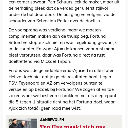
een corner zowaar! Perr Schuurs leek de maker, maar uit
de herhaling bleek dat de verdediger uiterst stijlvol
onder de bal door dook. De bal ging vervolgens via de
schouder van Sebastian Polter over de doellijn.
De voorsprong was verdiend, maar we moeten
complimenten maken aan de thuisploeg. Fortuna
Sittard verstopte zich niet en was regelmatig gevaarlijk
in de counter. En waar Ajax de kansen voor rust maar
bleef verprutsen, daar was Fortuna direct na rust
doeltreffend via Mickael Tirpan.
En dus was de gemiddelde emo-Ajacied in alle staten.
Het zal toch niet dat je goede resultaten haalt tegen
PSV, Feyenoord en AZ om vervolgens punten te
verspelen op bezoek bij Fortuna? We zagen af en toe
zaken waar we best van schrokken met als dieptepunt
die 5-tegen-1-situatie richting het Fortuna-doel, waar
Ajax zich totáál geen raad mee wist.
AANBEVOLEN
Ten Hag maakt zich pas