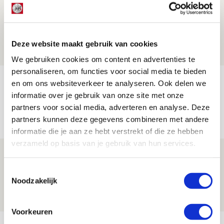
Míchel niet blij met resultaat en spel
na rust: ‘De focus nam af’
07 AUGUSTUS 2026 - 08:30
Deze website maakt gebruik van cookies
NIEUWS
We gebruiken cookies om content en advertenties te
personaliseren, om functies voor social media te bieden
Is dit de laatste wallpaper van Godts in
en om ons websiteverkeer te analyseren. Ook delen we
de Johan Cruijff Arena?
informatie over je gebruik van onze site met onze
partners voor social media, adverteren en analyse. Deze
07 AUGUSTUS 2026 - 00:36
partners kunnen deze gegevens combineren met andere
NIEUWS
informatie die je aan ze hebt verstrekt of die ze hebben
verzameld op basis van je gebruik van hun services.
Trotse Klaassen: ‘Vierhonderd duels
voor mijn club is heel speciaal’
Toestemmingsselectie
Noodzakelijk
06 AUGUSTUS 2026 - 23:43
NIEUWS
Voorkeuren
Bekijk meer