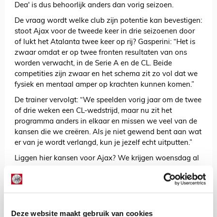
Dea' is dus behoorlijk anders dan vorig seizoen.
De vraag wordt welke club zijn potentie kan bevestigen:
stoot Ajax voor de tweede keer in drie seizoenen door
of lukt het Atalanta twee keer op rij? Gasperini: “Het is
zwaar omdat er op twee fronten resultaten van ons
worden verwacht, in de Serie A en de CL. Beide
competities zijn zwaar en het schema zit zo vol dat we
fysiek en mentaal amper op krachten kunnen komen.”
De trainer vervolgt: “We speelden vorig jaar om de twee
of drie weken een CL-wedstrijd, maar nu zit het
programma anders in elkaar en missen we veel van de
kansen die we creëren. Als je niet gewend bent aan wat
er van je wordt verlangd, kun je jezelf echt uitputten.”
Liggen hier kansen voor Ajax? We krijgen woensdag al
vroeg (aftrap 19.00 uur) het antwoord.
Word lid van SV Ajax en krijg een Ajax-mondkapje
cadeau!
Deze website maakt gebruik van cookies