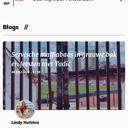
SEP
Blogs
Servische maffiabaas in grauwe bak
en feesten met Tadic
24 JULI 2026 - 11:59
Lindy Hofstra