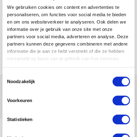
We gebruiken cookies om content en advertenties te
personaliseren, om functies voor social media te bieden
De Redactie
en om ons websiteverkeer te analyseren. Ook delen we
Bekijk alle berichten van De Redactie
informatie over je gebruik van onze site met onze
partners voor social media, adverteren en analyse. Deze
partners kunnen deze gegevens combineren met andere
informatie die je aan ze hebt verstrekt of die ze hebben
verzameld op basis van je gebruik van hun services.
Net binnen //
Toestemmingsselectie
Noodzakelijk
Drie dingen die je moet weten over PEC
Zwolle - Ajax
Voorkeuren
08 AUGUSTUS 2026 - 12:32
NIEUWS
Statistieken
Míchels elf: met welke formatie begin