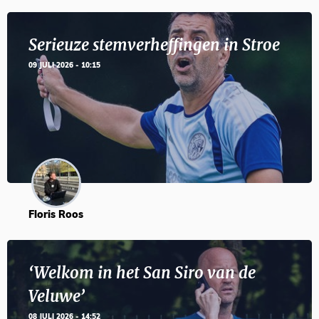
Serieuze stemverheffingen in Stroe
09 JULI 2026 - 10:15
Floris Roos
‘Welkom in het San Siro van de
Veluwe’
08 JULI 2026 - 14:52