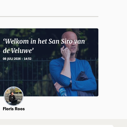
‘Welkom in het San Siro van
de Veluwe’
08 JULI 2026 - 14:52
Floris Roos