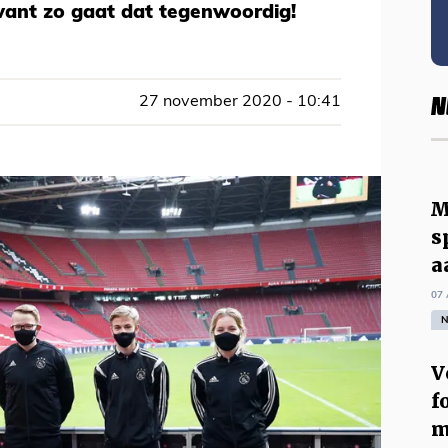
want zo gaat dat tegenwoordig!
N
27 november 2020 - 10:41
M
s
a
07 
N
V
f
m