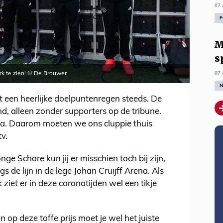
07 
F
M
s
07 
rk te zien! © De Brouwer
N
at een heerlijke doelpuntenregen steeds. De
d, alleen zonder supporters op de tribune.
na. Daarom moeten we ons cluppie thuis
v.
onge Schare kun jij er misschien toch bij zijn,
 de lijn in de lege Johan Cruijff Arena. Als
 ziet er in deze coronatijden wel een tikje
op deze toffe prijs moet je wel het juiste