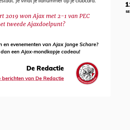
estaat. Je vindt je lidnummer op je clubcard.
1
SE
art 2019 won Ajax met 2-1 van PEC
het tweede Ajaxdoelpunt?
n en evenementen van Ajax Jonge Schare?
t dan een Ajax-mondkapje cadeau!
De Redactie
le berichten van De Redactie