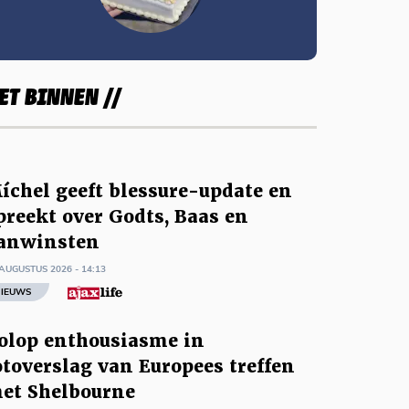
ET BINNEN //
íchel geeft blessure-update en
preekt over Godts, Baas en
anwinsten
AUGUSTUS 2026 - 14:13
IEUWS
olop enthousiasme in
otoverslag van Europees treffen
et Shelbourne