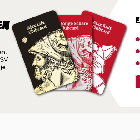
E
EN
en.
 SV
je