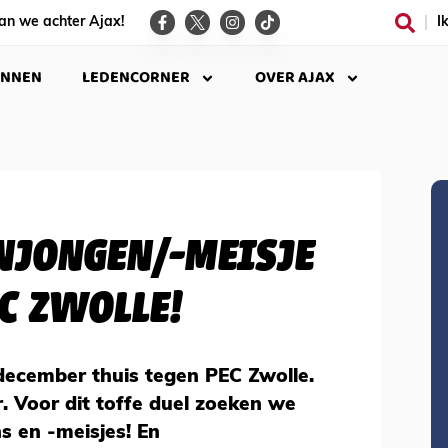
an we achter Ajax!
I
INNEN
LEDENCORNER
OVER AJAX
NJONGEN/-MEISJE
EC ZWOLLE!
december thuis tegen PEC Zwolle.
r. Voor dit toffe duel zoeken we
s en -meisjes! En