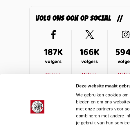
VOLG ONS OOK OP SOCIAL
187K
166K
59
volgers
volgers
volge
Volgen
Volgen
Volg
Deze website maakt gebru
We gebruiken cookies om c
bieden en om ons websitev
met onze partners voor so
combineren met andere inf
je gebruik van hun service
LEDENSERVICE
OVER ONS
VEELG