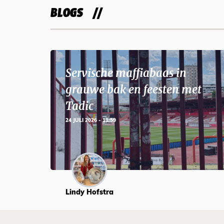
BLOGS
Servische maffiabaas in
grauwe bak en feesten met
Tadic
24 JULI 2026 - 11:59
Lindy Hofstra