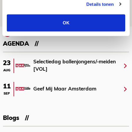
reist met vertrouwen naar Dublin
Details tonen
06 AUGUSTUS 2026 - 21:52
NIEUWS
OK
Bekijk meer
AGENDA
Selectiedag ballenjongens/-meiden
23
[VOL]
AUG
11
Geef Mij Maar Amsterdam
SEP
Blogs