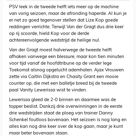
PSV leek in de tweede helft iets meer op de machine
van vorig seizoen, maar de afronding haperde. Al kun je
er net zo goed tegenover stellen dat Lize Kop goede
reddingen verrichte. Terwijl Van der Gragt dus drie keer
op rij scoorde, hield Kop voor de derde
achtereenvolgende wedstrijd de heilige nul.
Van der Gragt moest halverwege de tweede helft
afhaken vanwege een blessure, maar kon tien minuten
voor tijd vanaf de hoofdtribune op de verder lege
Toekomst alsnog opgelucht ademhalen. Ajax Vrouwen
zette via Caitlin Dijkstra en Chasity Grant een mooie
counter op, die met een balletje breed bij de tweede
paal Vanity Lewerissa wist te vinden.
Lewerissa gleed de 2-0 binnen en daarmee was de
topper beslist. Dankzij drie overwinningen in de eerste
drie wedstrijden staat de ploeg van trainer Danny
Schenkel foutloos bovenaan. Het seizoen is nog lang en
alles kan nog drie keer over de kop gaan, maar je kunt
maar beter bovenaan staan.