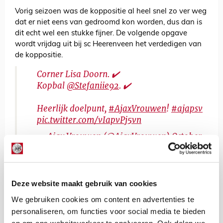
Vorig seizoen was de koppositie al heel snel zo ver weg
dat er niet eens van gedroomd kon worden, dus dan is
dit echt wel een stukke fijner. De volgende opgave
wordt vrijdag uit bij sc Heerenveen het verdedigen van
de koppositie.
Corner Lisa Doorn. ✔️
Kopbal
@Stefaniie92
. ✔️
Heerlijk doelpunt,
#AjaxVrouwen
!
#ajapsv
pic.twitter.com/vIapvPj5vn
— Ajax Vrouwen (@AjaxVrouwen)
October
4, 2020
De Redactie
Deze website maakt gebruik van cookies
Bekijk alle berichten van De Redactie
We gebruiken cookies om content en advertenties te
personaliseren, om functies voor social media te bieden
en om ons websiteverkeer te analyseren. Ook delen we