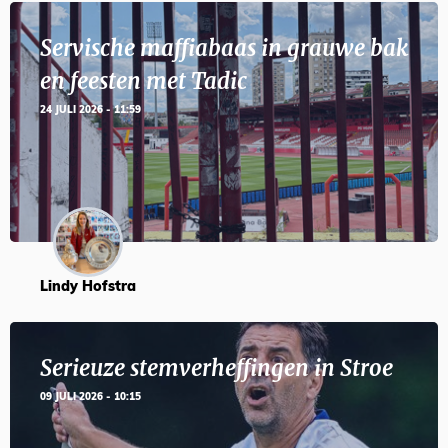
Servische maffiabaas in grauwe bak
en feesten met Tadic
24 JULI 2026 - 11:59
Lindy Hofstra
Serieuze stemverheffingen in Stroe
09 JULI 2026 - 10:15