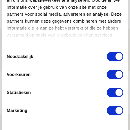
informatie over je gebruik van onze site met onze
partners voor social media, adverteren en analyse. Deze
Net binnen //
partners kunnen deze gegevens combineren met andere
informatie die je aan ze hebt verstrekt of die ze hebben
verzameld op basis van je gebruik van hun services.
Is dit de laatste wallpaper van Godts in
de Johan Cruijff Arena?
Toestemmingsselectie
07 AUGUSTUS 2026 - 00:36
Noodzakelijk
NIEUWS
Voorkeuren
Trotse Klaassen: ‘Vierhonderd duels
voor mijn club is heel speciaal’
Statistieken
06 AUGUSTUS 2026 - 23:43
NIEUWS
Marketing
Ajax zet Shelbourne eenvoudig opzij en