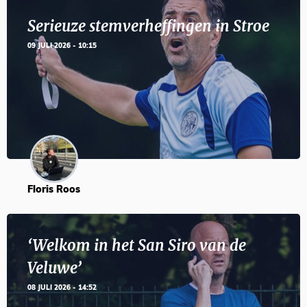
Serieuze stemverheffingen in Stroe
09 JULI 2026 - 10:15
Floris Roos
‘Welkom in het San Siro van de
Veluwe’
08 JULI 2026 - 14:52