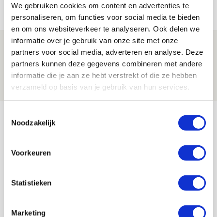
06 AUGUSTUS 2026 - 13:13
We gebruiken cookies om content en advertenties te
personaliseren, om functies voor social media te bieden
PRIJSVRAAG
en om ons websiteverkeer te analyseren. Ook delen we
informatie over je gebruik van onze site met onze
Reis jij als mascotte mee naar uitduel
partners voor social media, adverteren en analyse. Deze
met Telstar?
partners kunnen deze gegevens combineren met andere
informatie die je aan ze hebt verstrekt of die ze hebben
06 AUGUSTUS 2026 - 13:04
verzameld op basis van je gebruik van hun services.
PRIJSVRAAG
Bekijk meer
Toestemmingsselectie
Noodzakelijk
AGENDA
Voorkeuren
Selectiedag ballenjongens/-meiden
23
[VOL]
AUG
Statistieken
11
Geef Mij Maar Amsterdam
Marketing
SEP