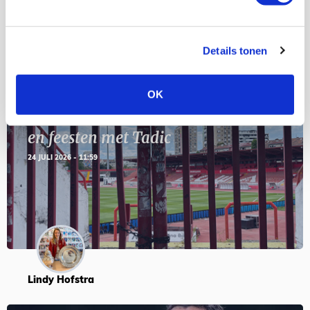
Blogs
Details tonen
OK
Servische maffiabaas in grauwe bak
en feesten met Tadic
24 JULI 2026 - 11:59
Lindy Hofstra