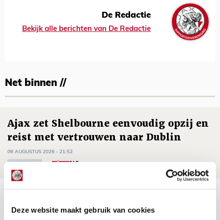
De Redactie
Bekijk alle berichten van De Redactie
Net binnen //
Ajax zet Shelbourne eenvoudig opzij en
reist met vertrouwen naar Dublin
06 AUGUSTUS 2026 - 21:52
NIEUWS
Word ballenjongen of -meid bij Jong
Ajax - Helmond Sport!
Deze website maakt gebruik van cookies