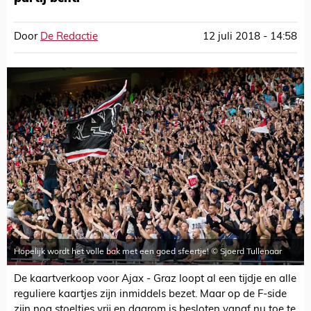
Door
De Redactie
12 juli 2018 - 14:58
Hopelijk wordt het volle bak met een goed sfeertje! © Sjoerd Tullenaar
De kaartverkoop voor Ajax - Graz loopt al een tijdje en alle
reguliere kaartjes zijn inmiddels bezet. Maar op de F-side
zijn nog stoeltjes vrij en daarom is besloten vanaf nu toe te