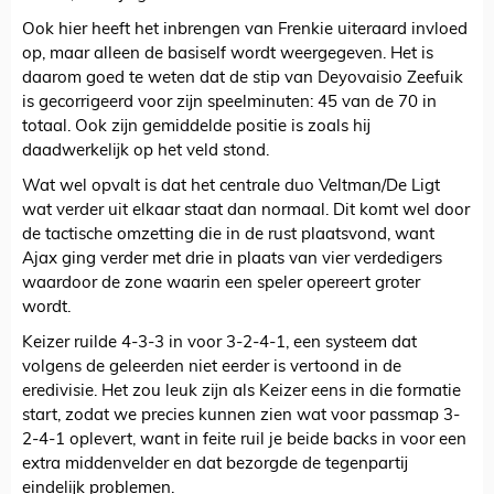
Ook hier heeft het inbrengen van Frenkie uiteraard invloed
op, maar alleen de basiself wordt weergegeven. Het is
daarom goed te weten dat de stip van Deyovaisio Zeefuik
is gecorrigeerd voor zijn speelminuten: 45 van de 70 in
totaal. Ook zijn gemiddelde positie is zoals hij
daadwerkelijk op het veld stond.
Wat wel opvalt is dat het centrale duo Veltman/De Ligt
wat verder uit elkaar staat dan normaal. Dit komt wel door
de tactische omzetting die in de rust plaatsvond, want
Ajax ging verder met drie in plaats van vier verdedigers
waardoor de zone waarin een speler opereert groter
wordt.
Keizer ruilde 4-3-3 in voor 3-2-4-1, een systeem dat
volgens de geleerden niet eerder is vertoond in de
eredivisie. Het zou leuk zijn als Keizer eens in die formatie
start, zodat we precies kunnen zien wat voor passmap 3-
2-4-1 oplevert, want in feite ruil je beide backs in voor een
extra middenvelder en dat bezorgde de tegenpartij
eindelijk problemen.