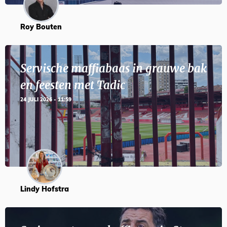
Roy Bouten
Servische maffiabaas in grauwe bak
en feesten met Tadic
24 JULI 2026 - 11:59
Lindy Hofstra