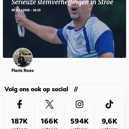
Serieuze stemverheffingen in Stroe
09 JULI 2026 - 10:15
Floris Roos
Volg ons ook op social
187K
166K
594K
9,6K