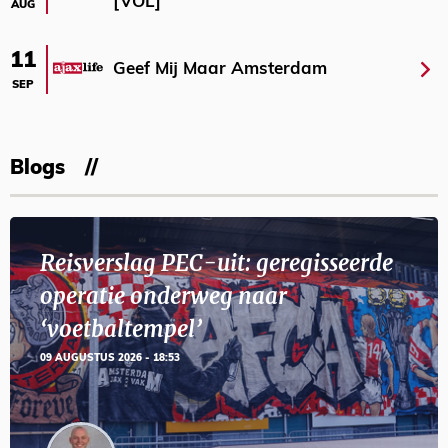
[VOL]
AUG
11
Geef Mij Maar Amsterdam
SEP
Blogs
Reisverslag PEC-uit: geregisseerde
operatie onderweg naar
‘voetbaltempel’
09 AUGUSTUS 2026 - 18:53