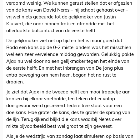
verdomd weinig. We kunnen gerust stellen dat er afgezien
van de kans van David Neres – hij schoot gehaast over –
vrijwel niets gebeurde tot de gelijkmaker van Justin
Kluivert, die naar binnen trok en afrondde met het
allerlaatste balcontact van de eerste helft.
De gelijkmaker viel net op tijd en het is maar goed dat
Roda een kans op de 0-2 miste, anders was het misschien
wel een zeer vervelende middag geworden. Gelukkig pakte
Ajax nu wel door na een gelijkmaker tegen het einde van
de eerste helft. En met het inbrengen van De Jong plus
extra beweging om hem heen, begon het na rust te
draaien.
Je ziet dat Ajax in de tweede helft een mooi trappetje aan
kansen bij elkaar voetbalde, ten teken dat er volop
doelgevaar werd gecreëerd. Iedere tree staat voor een
doelkans. Hoe groter de kans, des te groter de sprong van
de lijn. Terugkijkend blijkt die kans waarbij Neres over
mikte bijvoorbeeld best wel groot te zijn geweest.
Als je de wedstrijd van zondag laat simuleren op basis van