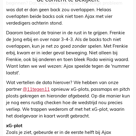
beginnen? Dat was zeker een optie, het enige probleem
was dat er dan geen back zou overlappen. Helaas
overlapten beide backs ook niet toen Ajax met vier
verdedigers achterin stond.
Daarom besloot de trainer in de rust in te grijpen. Frenkie
de Jong erbij en over naar 3-4-3. Als de backs toch niet
overlappen, kun je net zo goed zonder spelen. Met Frenkie
erbij, kwam er in ieder geval beweging. Niet alleen bij
Frenkie, ook bij anderen en toen bleek Roda weinig waard.
Want laten we wel wezen: Ajax speelde tegen de 'nummer
laatst'.
Wat vertellen de data hierover? We hebben van onze
partner
@11tegen11
opnieuw xG-plots, passmaps en pitch
plosts gekregen en hieronder afgebeeld. Op die manier kun
je nog eens rustig checken hoe de wedstrijd nou precies
verliep. We trappen wederom af met het xG-plot, waarin
het doelgevaar in kaart wordt gebracht.
xG-plot
Zoals je ziet, gebeurde er in de eerste helft bij Ajax