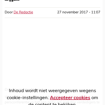
Door
De Redactie
27 november 2017 - 11:07
Door Kevin Van Nunen
Inhoud wordt niet weergegeven wegens
We vroegen het nog aan Marcel Keizer tijdens de
cookie-instellingen.
Accepteer cookies
om
persconferentie: is het een optie om met drie verdedigers te
de content te bekijken.