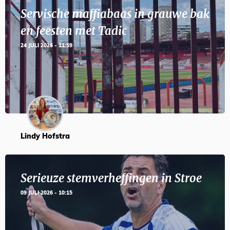
Servische maffiabaas in grauwe bak
en feesten met Tadic
24 JULI 2026 - 11:59
Lindy Hofstra
Serieuze stemverheffingen in Stroe
09 JULI 2026 - 10:15