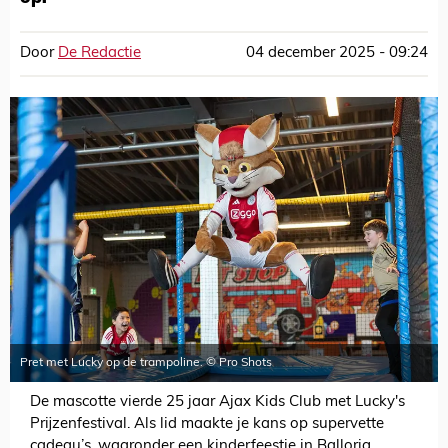
Door
De Redactie
04 december 2025 - 09:24
Pret met Lucky op de trampoline. © Pro Shots
De mascotte vierde 25 jaar Ajax Kids Club met Lucky's
Prijzenfestival. Als lid maakte je kans op supervette
cadeau’s, waaronder een kinderfeestje in Ballorig.