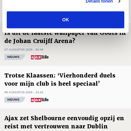
Details tonen
NET BINNEN //
OK
Is dit de laatste wallpaper van Godts in
de Johan Cruijff Arena?
07 AUGUSTUS 2026 - 00:36
NIEUWS
Trotse Klaassen: ‘Vierhonderd duels
voor mijn club is heel speciaal’
06 AUGUSTUS 2026 - 23:43
NIEUWS
Ajax zet Shelbourne eenvoudig opzij en
reist met vertrouwen naar Dublin