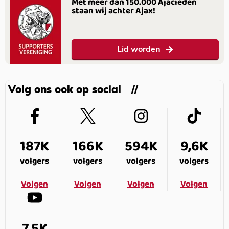
Met meer dan 150.000 Ajacieden
staan wij achter Ajax!
Lid worden
Volg ons ook op social
187K
166K
594K
9,6K
volgers
volgers
volgers
volgers
Volgen
Volgen
Volgen
Volgen
7,5K