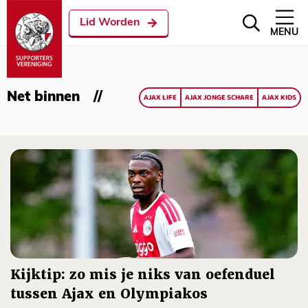
Lid Worden
MENU
Net binnen
AJAX LIFE
AJAX JONGE SCHARE
AJAX KIDS
Kijktip: zo mis je niks van oefenduel
tussen Ajax en Olympiakos