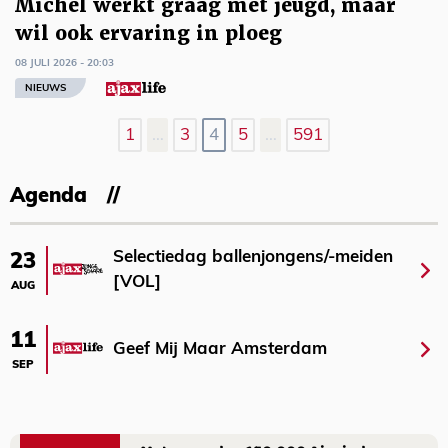
Míchel werkt graag met jeugd, maar
wil ook ervaring in ploeg
08 JULI 2026 - 20:03
NIEUWS
1
…
3
4
5
…
591
Agenda
Selectiedag ballenjongens/-meiden
23
[VOL]
AUG
11
Geef Mij Maar Amsterdam
SEP