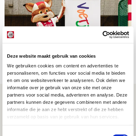
Voetjebal en SV Ajax blijven samen
Deze website maakt gebruik van cookies
scoren
We gebruiken cookies om content en advertenties te
14 JULI 2026 - 09:42
personaliseren, om functies voor social media te bieden
NIEUWS
en om ons websiteverkeer te analyseren. Ook delen we
informatie over je gebruik van onze site met onze
partners voor social media, adverteren en analyse. Deze
partners kunnen deze gegevens combineren met andere
informatie die je aan ze hebt verstrekt of die ze hebben
verzameld op basis van je gebruik van hun services.
Toestemmingsselectie