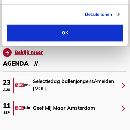
Ajax zet Shelbourne eenvoudig opzij en
Details tonen
reist met vertrouwen naar Dublin
06 AUGUSTUS 2026 - 21:52
OK
NIEUWS
Bekijk meer
AGENDA
Selectiedag ballenjongens/-meiden
23
[VOL]
AUG
11
Geef Mij Maar Amsterdam
SEP