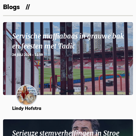
Blogs
Servische maffiabaas in grauwe bak
en feesten met Tadic
24 JULI 2026 - 11:59
Lindy Hofstra
Serieuze stemverheffingen in Stroe