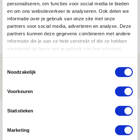
personaliseren, om functies voor social media te bieden
Bekijk alle berichten van De Redactie
en om ons websiteverkeer te analyseren. Ook delen we
informatie over je gebruik van onze site met onze
partners voor social media, adverteren en analyse. Deze
partners kunnen deze gegevens combineren met andere
Net binnen //
informatie die je aan ze hebt verstrekt of die ze hebben
verzameld op basis van je gebruik van hun services.
Is dit de laatste wallpaper van Godts in
Toestemmingsselectie
de Johan Cruijff Arena?
Noodzakelijk
07 AUGUSTUS 2026 - 00:36
NIEUWS
Voorkeuren
Trotse Klaassen: ‘Vierhonderd duels
Statistieken
voor mijn club is heel speciaal’
06 AUGUSTUS 2026 - 23:43
Marketing
NIEUWS