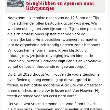
terugblikken en speuren naar
lichtpuntjes
Nagtzaam: “Ik maakte negen van de 12,5 jaar dat Tijn
in verschillende rollen bestuurlijk actief was mee. Wij
werkten al die jaren zeer fijn samen. Tijn is een persoon
die zich professioneel opstelt met oog voor de
menselijke kant. Hij is betrokken wanneer het moet en
laat de organisatie zelfstandig floreren zoals het hoort.
Wij gaan hem enorm missen. Ik ben blij dat via
natuurlijke wijze juiste opvolging kwam binnen de
Raad van Toezicht. Daardoor blijft kennis en knowhow
vanuit de toezichthoudende rol gewaarborgd.”
Op 1 juli 2026 draagt Van Hooven de voorzittershamer
over. Reden genoeg eenmalig op de voorgrond te
treden. In het laatste magazine Ajax Life van dit seizoen
is een afscheidsinterview te lezen met Van Hooven. Hij
treedt daarmee voor het eerst naar voren.
Het voelt wat vreemd iemand die twaalf jaar toezicht
hield pas nú te interviewen, maar eigenlijk is dat precies