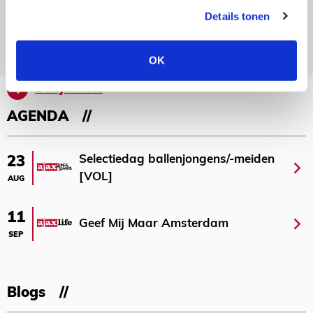
de Johan Cruijff Arena?
Details tonen
07 AUGUSTUS 2026 - 00:36
NIEUWS
OK
Bekijk meer
AGENDA
Selectiedag ballenjongens/-meiden
23
[VOL]
AUG
11
Geef Mij Maar Amsterdam
SEP
Blogs