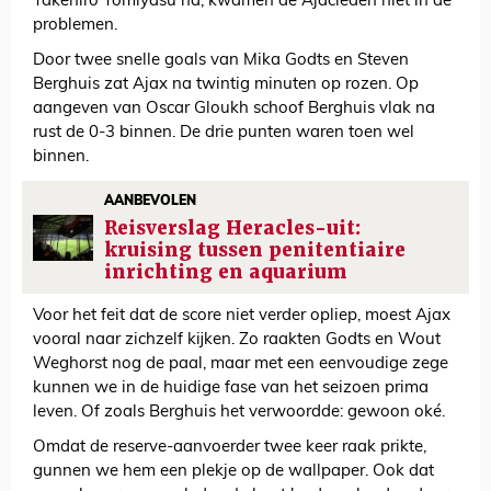
Takehiro Tomiyasu na, kwamen de Ajacieden niet in de
problemen.
Door twee snelle goals van Mika Godts en Steven
Berghuis zat Ajax na twintig minuten op rozen. Op
aangeven van Oscar Gloukh schoof Berghuis vlak na
rust de 0-3 binnen. De drie punten waren toen wel
binnen.
AANBEVOLEN
Reisverslag Heracles-uit:
kruising tussen penitentiaire
inrichting en aquarium
Voor het feit dat de score niet verder opliep, moest Ajax
vooral naar zichzelf kijken. Zo raakten Godts en Wout
Weghorst nog de paal, maar met een eenvoudige zege
kunnen we in de huidige fase van het seizoen prima
leven. Of zoals Berghuis het verwoordde: gewoon oké.
Omdat de reserve-aanvoerder twee keer raak prikte,
gunnen we hem een plekje op de wallpaper. Ook dat