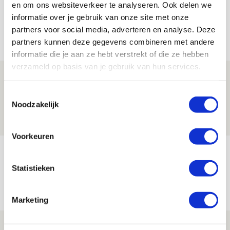
en om ons websiteverkeer te analyseren. Ook delen we
informatie over je gebruik van onze site met onze
partners voor social media, adverteren en analyse. Deze
Net binnen //
partners kunnen deze gegevens combineren met andere
informatie die je aan ze hebt verstrekt of die ze hebben
verzameld op basis van je gebruik van hun services.
Volop enthousiasme in fotoverslag van
Europees treffen met Shelbourne
Toestemmingsselectie
Noodzakelijk
07 AUGUSTUS 2026 - 09:00
FOTOVERSLAG
Voorkeuren
Míchel niet blij met resultaat en spel
na rust: ‘De focus nam af’
Statistieken
07 AUGUSTUS 2026 - 08:30
NIEUWS
Marketing
Is dit de laatste wallpaper van Godts in