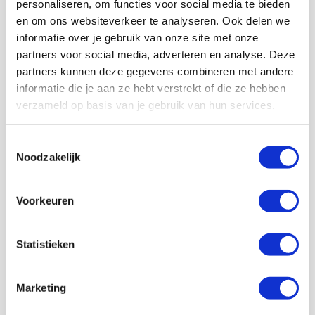
personaliseren, om functies voor social media te bieden
veertien meter schrijft hij een officieuze hattrick bij in
en om ons websiteverkeer te analyseren. Ook delen we
zijn logboek. Supporters klappen de handen stuk bij
informatie over je gebruik van onze site met onze
diens wissel. Daarmee begint ook het Amsterdamse
voetballeven van Pantelic.
partners voor social media, adverteren en analyse. Deze
partners kunnen deze gegevens combineren met andere
Pantelic denkt zelfs te scoren, maar zijn treffer wordt
informatie die je aan ze hebt verstrekt of die ze hebben
wegens buitenspel geannuleerd. Even ervoor verdient
verzameld op basis van je gebruik van hun services.
hij een strafschop, die hij niet krijgt. In de huidige tijd
met de VAR zou hij die zeker hebben gekregen. De
aanvaller zou al snel een publiekslieveling worden. Dat
Toestemmingsselectie
is een status die Cvitanich nooit bereikte, maar deze
Noodzakelijk
middag tegen NAC is hij wel de gevierde man.
AANBEVOLEN
Voorkeuren
SV Ajax roept supporters op
niet af te reizen naar Marseille
Statistieken
De Redactie
Marketing
Bekijk alle berichten van De Redactie