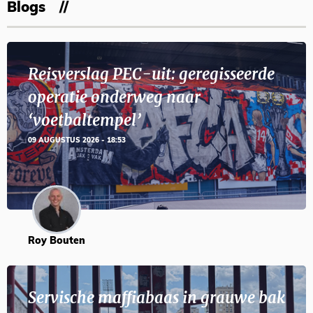
Blogs
Reisverslag PEC-uit: geregisseerde
operatie onderweg naar
‘voetbaltempel’
09 AUGUSTUS 2026 - 18:53
Roy Bouten
Servische maffiabaas in grauwe bak