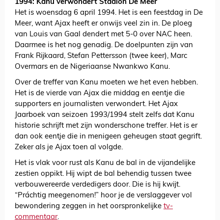
1994: Kanu verwondert Stadion De Meer
Het is woensdag 6 april 1994. Het is een feestdag in De
Meer, want Ajax heeft er onwijs veel zin in. De ploeg
van Louis van Gaal dendert met 5-0 over NAC heen.
Daarmee is het nog genadig. De doelpunten zijn van
Frank Rijkaard, Stefan Pettersson (twee keer), Marc
Overmars en de Nigeriaanse Nwankwo Kanu.
Over de treffer van Kanu moeten we het even hebben.
Het is de vierde van Ajax die middag en eentje die
supporters en journalisten verwondert. Het Ajax
Jaarboek van seizoen 1993/1994 stelt zelfs dat Kanu
historie schrijft met zijn wonderschone treffer. Het is er
dan ook eentje die in menigeen geheugen staat gegrift.
Zeker als je Ajax toen al volgde.
Het is vlak voor rust als Kanu de bal in de vijandelijke
zestien oppikt. Hij wipt de bal behendig tussen twee
verbouwereerde verdedigers door. Die is hij kwijt.
“Práchtig meegenomen!” hoor je de verslaggever vol
bewondering zeggen in het oorspronkelijke
tv-
commentaar
.