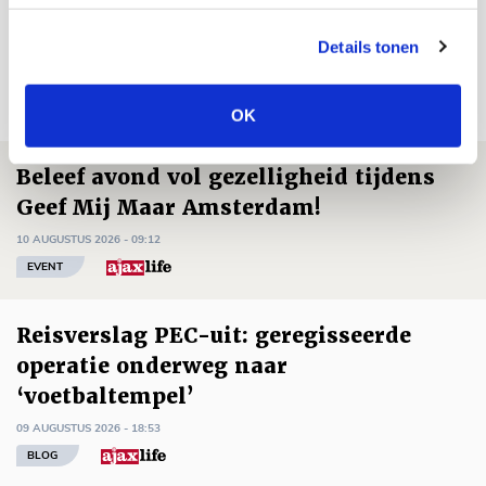
Details tonen
Net binnen //
OK
Beleef avond vol gezelligheid tijdens
Geef Mij Maar Amsterdam!
10 AUGUSTUS 2026 - 09:12
EVENT
Reisverslag PEC-uit: geregisseerde
operatie onderweg naar
‘voetbaltempel’
09 AUGUSTUS 2026 - 18:53
BLOG