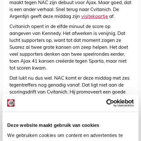
maakt tegen NAC zijn debuut voor Ajax. Maar goed, dat
is een ander verhaal. Snel terug naar Cvitanich. De
Argentijn geeft deze middag zijn
visitekaartje
af.
Cvitanich opent in de elfde minuut de score op
aangeven van Kennedy. Het afwerken is venijnig. Dat
lucht supporters op, want tot dat moment zagen ze
Suarez al twee grote kansen om zeep helpen. Het doet
veel supporters denken aan twee speelrondes eerder,
toen Ajax 41 kansen creëerde tegen Sparta, maar niet
tot scoren kwam.
Dat lukt nu dus wel. NAC komt er deze middag met zes
tegentreffers nog genadig vanaf. Dat ligt niet aan de
scoringsdrift van Cvitanich. Hij promoveert een goede
aanval via Toby Alderweireld en Demy de Zeeuw tot 4-
0. Nieuweling Pantelic staat langs de kant op voor een
staande ovatie.
De uiteindelijke 6-0 komt ook op naam van Cvitanich.
Deze website maakt gebruik van cookies
De aanvaller produceert een droge knal, die Jelle ten
We gebruiken cookies om content en advertenties te
Rouwelaar te machtig is. Met het schot van ongeveer