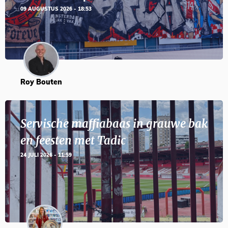
09 AUGUSTUS 2026 - 18:53
Roy Bouten
Servische maffiabaas in grauwe bak
en feesten met Tadic
24 JULI 2026 - 11:59