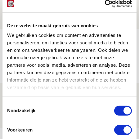
Geef Mij Maar Amsterdam!
10 AUGUSTUS 2026 - 09:12
EVENT
Deze website maakt gebruik van cookies
We gebruiken cookies om content en advertenties te
Reisverslag PEC-uit: geregisseerde
personaliseren, om functies voor social media te bieden
operatie onderweg naar
en om ons websiteverkeer te analyseren. Ook delen we
‘voetbaltempel’
informatie over je gebruik van onze site met onze
partners voor social media, adverteren en analyse. Deze
09 AUGUSTUS 2026 - 18:53
partners kunnen deze gegevens combineren met andere
BLOG
informatie die je aan ze hebt verstrekt of die ze hebben
verzameld op basis van je gebruik van hun services.
Brandt heeft veel vertrouwen in Ajax
dat steeds beter wordt
Toestemmingsselectie
Noodzakelijk
09 AUGUSTUS 2026 - 18:14
NIEUWS
Voorkeuren
Bekijk meer