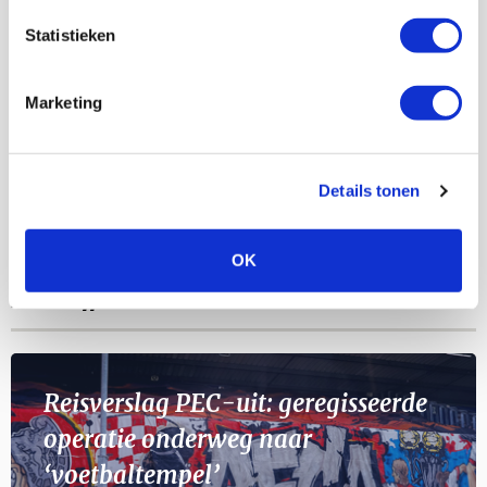
AGENDA
Statistieken
Selectiedag ballenjongens/-meiden
23
Marketing
[VOL]
AUG
11
Details tonen
Geef Mij Maar Amsterdam
SEP
OK
BLOGS
Reisverslag PEC-uit: geregisseerde
operatie onderweg naar
‘voetbaltempel’