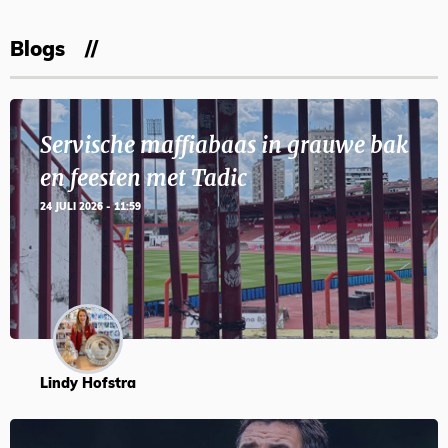
Blogs
Servische maffiabaas in grauwe bak
en feesten met Tadic
24 JULI 2026 - 11:59
Lindy Hofstra