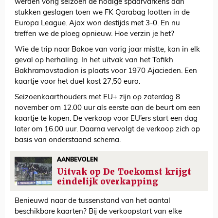
werden vorig seizoen de nodige spaarvarkens aan
stukken geslagen toen we FK Qarabag lootten in de
Europa League. Ajax won destijds met 3-0. En nu
treffen we de ploeg opnieuw. Hoe verzin je het?
Wie de trip naar Bakoe van vorig jaar mistte, kan in elk
geval op herhaling. In het uitvak van het Tofikh
Bakhramovstadion is plaats voor 1970 Ajacieden. Een
kaartje voor het duel kost 27,50 euro.
Seizoenkaarthouders met EU+ zijn op zaterdag 8
november om 12.00 uur als eerste aan de beurt om een
kaartje te kopen. De verkoop voor EU’ers start een dag
later om 16.00 uur. Daarna vervolgt de verkoop zich op
basis van onderstaand schema.
AANBEVOLEN
Uitvak op De Toekomst krijgt
eindelijk overkapping
Benieuwd naar de tussenstand van het aantal
beschikbare kaarten? Bij de verkoopstart van elke