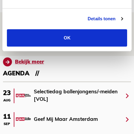
NIEUWS
Details tonen
Laatste Kaarten Actie Ajax - sc
Heerenveen [UITVERKOCHT]
OK
05 AUGUSTUS 2026 - 15:00
NIEUWS
Bekijk meer
AGENDA
Selectiedag ballenjongens/-meiden
23
[VOL]
AUG
11
Geef Mij Maar Amsterdam
SEP