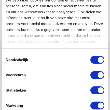
We gebruiken cookies om content en advertenties te
Bekijk alle berichten van De Redactie
personaliseren, om functies voor social media te bieden
en om ons websiteverkeer te analyseren. Ook delen we
informatie over je gebruik van onze site met onze
partners voor social media, adverteren en analyse. Deze
Net binnen //
partners kunnen deze gegevens combineren met andere
informatie die je aan ze hebt verstrekt of die ze hebben
verzameld op basis van je gebruik van hun services.
Ter Stegen over uitdagingen en
Toestemmingsselectie
leidersrol bij Ajax
Noodzakelijk
05 AUGUSTUS 2026 - 20:00
NIEUWS
Voorkeuren
Míchels elf: zie jij al rol voor
Statistieken
aanwinsten in thuisduel met
Shelbourne?
Marketing
05 AUGUSTUS 2026 - 15:35