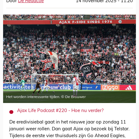
Door
De Redactie
14 november 2025 - 11:20
Het worden interessante tijden. © De Brouwer
Ajax Life Podcast #220 - Hoe nu verder?
De eredivisiebal gaat in het nieuwe jaar op zondag 11
januari weer rollen. Dan gaat Ajax op bezoek bij Telstar.
Tijdens de eerste vier thuisduels zijn Go Ahead Eagles,