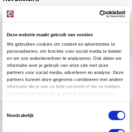
Drie dingen die je moet weten over PEC
Zwolle - Ajax
Deze website maakt gebruik van cookies
08 AUGUSTUS 2026 - 12:32
We gebruiken cookies om content en advertenties te
NIEUWS
personaliseren, om functies voor social media te bieden
en om ons websiteverkeer te analyseren. Ook delen we
informatie over je gebruik van onze site met onze
Míchels elf: met welke formatie begin
partners voor social media, adverteren en analyse. Deze
jij aan nieuw eredivisieseizoen?
partners kunnen deze gegevens combineren met andere
08 AUGUSTUS 2026 - 11:34
informatie die je aan ze hebt verstrekt of die ze hebben
NIEUWS
verzameld op basis van je gebruik van hun services.
Spelen bij Jong Ajax of Ajax 1? Dat
Toestemmingsselectie
Noodzakelijk
maakt Abdalla ‘geen reet’ uit
08 AUGUSTUS 2026 - 10:04