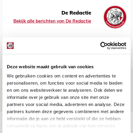
De Redactie
Bekijk alle berichten van De Redactie
Net binnen //
Deze website maakt gebruik van cookies
We gebruiken cookies om content en advertenties te
Brandt: ‘Ajax en Cruijff bleven door
personaliseren, om functies voor social media te bieden
mijn hoofd spoken’
en om ons websiteverkeer te analyseren. Ook delen we
07 AUGUSTUS 2026 - 20:02
informatie over je gebruik van onze site met onze
NIEUWS
partners voor social media, adverteren en analyse. Deze
partners kunnen deze gegevens combineren met andere
informatie die je aan ze hebt verstrekt of die ze hebben
Míchel geeft blessure-update en
verzameld op basis van je gebruik van hun services.
spreekt over Godts, Baas en