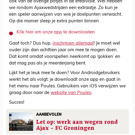
ook van de overige potjes in de eredivisie. Wel hebben
we rondom Ajaxwedstrijden een extraatje. Zo kun je
een speler aanwijzen van wie je doelpunten verwacht.
Op die manier sleep je extra punten binnen.
Klik hier om onze app te downloaden
Gaaf toch? Dus hup,
inschrijven allemaal
! Je moet wel
ouder zijn dan achttien jaar om mee te mogen doen.
Dat komt omdat voorspellen neerkomt op ‘gokken’ en
dat mag pas als je meerderjarig bent.
Lijkt het je leuk mee te doen? Voor Androidgebruikers
werkt het als volgt: je downloadt onze app en gaat in
het menu naar Poules. Gebruikers van iOS verwijzen we
graag door naar de
website van Poules
.
Succes!
AANBEVOLEN
Let op: werk aan wegen rond
Ajax - FC Groningen