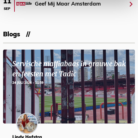
11
Geef Mij Maar Amsterdam
SEP
Blogs
Servische maffiabaas in grauwe bak
en feesten met Tadic
24 JULI 2026 - 11:59
Lindy Hofstra