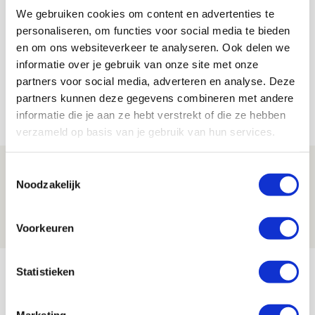
We gebruiken cookies om content en advertenties te
De Redactie
personaliseren, om functies voor social media te bieden
Bekijk alle berichten van De Redactie
en om ons websiteverkeer te analyseren. Ook delen we
informatie over je gebruik van onze site met onze
partners voor social media, adverteren en analyse. Deze
partners kunnen deze gegevens combineren met andere
Net binnen //
informatie die je aan ze hebt verstrekt of die ze hebben
verzameld op basis van je gebruik van hun services.
Spelen bij Jong Ajax of Ajax 1? Dat
Toestemmingsselectie
Noodzakelijk
maakt Abdalla ‘geen reet’ uit
08 AUGUSTUS 2026 - 10:04
Voorkeuren
NIEUWS
Brandt: ‘Ajax en Cruijff bleven door
Statistieken
mijn hoofd spoken’
07 AUGUSTUS 2026 - 20:02
Marketing