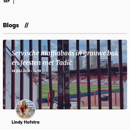
SEP
Blogs
Servische maffiabaas in grauwe bak
en feesten met Tadic
24 JULI 2026 - 11:59
Lindy Hofstra