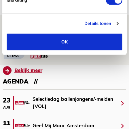
NIEUWS
Míchel geeft blessure-update en
Details tonen
spreekt over Godts, Baas en
aanwinsten
OK
07 AUGUSTUS 2026 - 14:13
NIEUWS
Bekijk meer
AGENDA
Selectiedag ballenjongens/-meiden
23
[VOL]
AUG
11
Geef Mij Maar Amsterdam