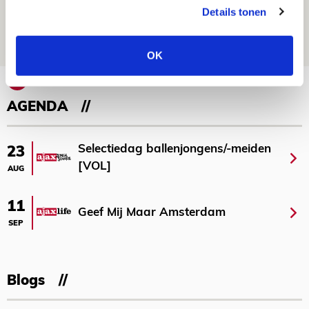
maakt Abdalla ‘geen reet’ uit
Details tonen
08 AUGUSTUS 2026 - 10:04
NIEUWS
OK
Bekijk meer
AGENDA
Selectiedag ballenjongens/-meiden
23
[VOL]
AUG
11
Geef Mij Maar Amsterdam
SEP
Blogs