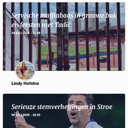
Servische maffiabaas in grauwe bak
en feesten met Tadic
24 JULI 2026 - 11:59
Lindy Hofstra
Serieuze stemverheffingen in Stroe
09 JULI 2026 - 10:15