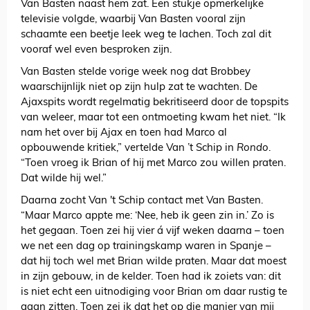
Van Basten naast hem zat. Een stukje opmerkelijke
televisie volgde, waarbij Van Basten vooral zijn
schaamte een beetje leek weg te lachen. Toch zal dit
vooraf wel even besproken zijn.
Van Basten stelde vorige week nog dat Brobbey
waarschijnlijk niet op zijn hulp zat te wachten. De
Ajaxspits wordt regelmatig bekritiseerd door de topspits
van weleer, maar tot een ontmoeting kwam het niet. “Ik
nam het over bij Ajax en toen had Marco al
opbouwende kritiek,” vertelde Van ’t Schip in
Rondo
.
“Toen vroeg ik Brian of hij met Marco zou willen praten.
Dat wilde hij wel.”
Daarna zocht Van 't Schip contact met Van Basten.
“Maar Marco appte me: ‘Nee, heb ik geen zin in.’ Zo is
het gegaan. Toen zei hij vier á vijf weken daarna – toen
we net een dag op trainingskamp waren in Spanje –
dat hij toch wel met Brian wilde praten. Maar dat moest
in zijn gebouw, in de kelder. Toen had ik zoiets van: dit
is niet echt een uitnodiging voor Brian om daar rustig te
gaan zitten. Toen zei ik dat het op die manier van mij