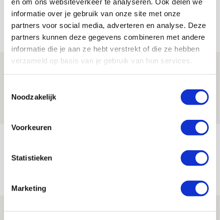
en om ons websiteverkeer te analyseren. Ook delen we
informatie over je gebruik van onze site met onze
partners voor social media, adverteren en analyse. Deze
Net binnen //
partners kunnen deze gegevens combineren met andere
informatie die je aan ze hebt verstrekt of die ze hebben
verzameld op basis van je gebruik van hun services.
Drie dingen die je moet weten over PEC
Zwolle - Ajax
Toestemmingsselectie
Noodzakelijk
08 AUGUSTUS 2026 - 12:32
NIEUWS
Voorkeuren
Míchels elf: met welke formatie begin
jij aan nieuw eredivisieseizoen?
Statistieken
08 AUGUSTUS 2026 - 11:34
NIEUWS
Marketing
Spelen bij Jong Ajax of Ajax 1? Dat