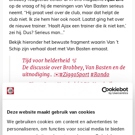
op de vraag of hij de meningen van Van Basten serieus
neemt. “Hij praat veel over de club, maar dat helpt de
club niet. Ik zie hem hier ook nooit. Laatst ging het over
de nieuwe trainer. ‘Haalt Ajax een trainer die ik niet ken,’
zei hij. Dus? Serieus man…”
Bekijk hieronder het bewuste fragment waarin Van ’t
Schip zijn verhaal doet met Van Basten ernaast.
Tijd voor helderheid 🫧
De discussie over Brobbey, Van Basten en de
uitnodiging.. ✉️
#ZiggoSport
#Rondo
— Ziggo Sport Voetbal (@ZS_Voetbal)
October 28, 2024
De Redactie
Deze website maakt gebruik van cookies
Bekijk alle berichten van De Redactie
We gebruiken cookies om content en advertenties te
personaliseren, om functies voor social media te bieden