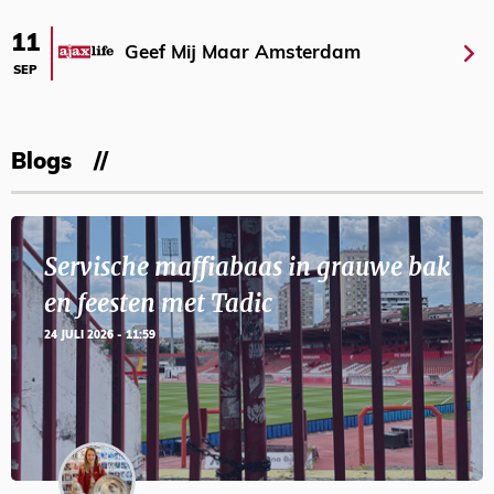
11
Geef Mij Maar Amsterdam
SEP
Blogs
Servische maffiabaas in grauwe bak
en feesten met Tadic
24 JULI 2026 - 11:59