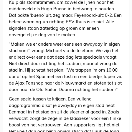
Kuip als stormrammen, om zowel de lijnen naar het
middenveld als Hugo Bueno in bedwang te houden.
Dat pakte ‘bueno’ uit, zeg maar. Feyenoord-uit: 0-2. Een
betere warming-up richting PSV-thuis is er niet. Alle
signalen staan zaterdag op groen om er een
onvergetelijke dag van te maken.
“Maken we er anders weer eens een awayday in eigen
stad van?” vraagt Michael via de telefoon. We zijn het
er direct over eens dat deze dag iets speciaals vraagt.
Niet direct door richting het stadion, maar al vroeg de
stad in. Hij schetst het plan: “We trappen 'm om 10.00
uur af op het Spui met een tosti en een biertje, lopen via
de Ajax Fanshop naar de Nieuwmarkt en stoten tot slot
door naar de Old Sailor. Daarna richting het stadion?”
Geen speld tussen te krijgen. Een vullend
dagprogramma alsof je awayday in eigen stad hebt.
Eenmaal in het stadion zit de sfeer er al goed in. Zoals
verwacht, zorgt de zege in de klassieker voor een flinke
boost van het vertrouwen. Aan supporters ligt het niet.
Het voelt dan ook bijna onrealistisch dat Luuk de Jong