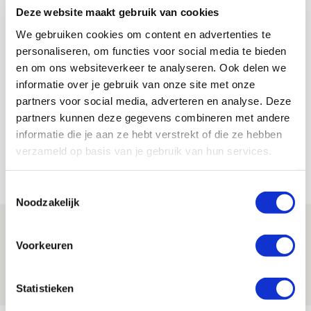
Deze website maakt gebruik van cookies
Fijne wallpaper om
droomweek mee af te sluiten
We gebruiken cookies om content en advertenties te
personaliseren, om functies voor social media te bieden
en om ons websiteverkeer te analyseren. Ook delen we
Gastblogger
informatie over je gebruik van onze site met onze
Bekijk alle berichten van Gastblogger
partners voor social media, adverteren en analyse. Deze
partners kunnen deze gegevens combineren met andere
informatie die je aan ze hebt verstrekt of die ze hebben
verzameld op basis van je gebruik van hun services.
Net binnen //
Toestemmingsselectie
Noodzakelijk
Drie dingen die je moet weten over PEC
Zwolle - Ajax
Voorkeuren
08 AUGUSTUS 2026 - 12:32
NIEUWS
Statistieken