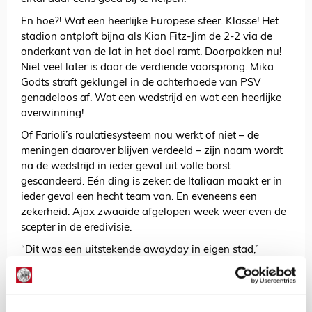
En hoe?! Wat een heerlijke Europese sfeer. Klasse! Het
stadion ontploft bijna als Kian Fitz-Jim de 2-2 via de
onderkant van de lat in het doel ramt. Doorpakken nu!
Niet veel later is daar de verdiende voorsprong. Mika
Godts straft geklungel in de achterhoede van PSV
genadeloos af. Wat een wedstrijd en wat een heerlijke
overwinning!
Of Farioli’s roulatiesysteem nou werkt of niet – de
meningen daarover blijven verdeeld – zijn naam wordt
na de wedstrijd in ieder geval uit volle borst
gescandeerd. Eén ding is zeker: de Italiaan maakt er in
ieder geval een hecht team van. En eveneens een
zekerheid: Ajax zwaaide afgelopen week weer even de
scepter in de eredivisie.
“Dit was een uitstekende awayday in eigen stad,”
concluderen we als we het stadion uitlopen. “Nog even
de stad in anders?”
AANBEVOLEN