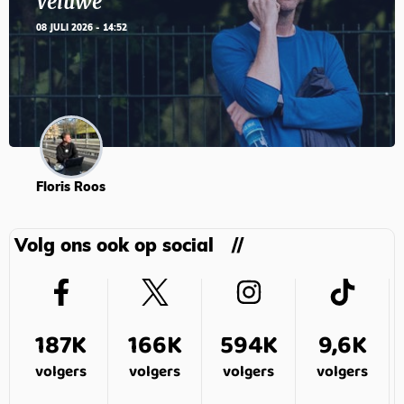
Veluwe’
08 JULI 2026 - 14:52
Floris Roos
Volg ons ook op social
187K
166K
594K
9,6K
volgers
volgers
volgers
volgers