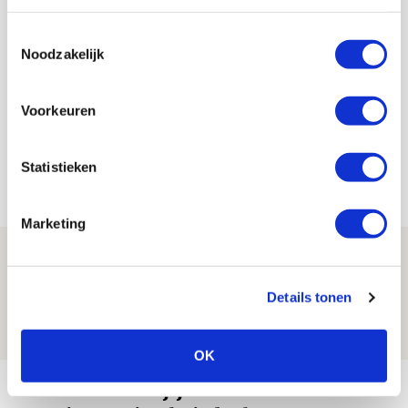
Toestemmingsselectie
Noodzakelijk
Jordy Haak
Bekijk alle berichten van Jordy Haak
Voorkeuren
Statistieken
Net binnen //
Marketing
Ter Stegen over uitdagingen en
leidersrol bij Ajax
Details tonen
05 AUGUSTUS 2026 - 20:00
NIEUWS
OK
Míchels elf: zie jij al rol voor