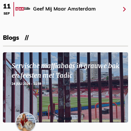
11
Geef Mij Maar Amsterdam
SEP
Blogs
Servische maffiabaas in grauwe bak
en feesten met Tadic
24 JULI 2026 - 11:59