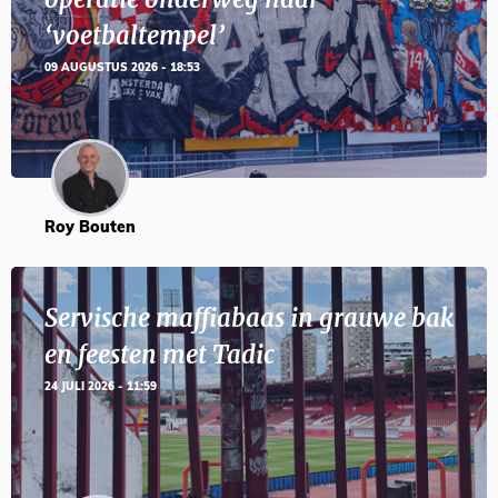
‘voetbaltempel’
09 AUGUSTUS 2026 - 18:53
Roy Bouten
Servische maffiabaas in grauwe bak
en feesten met Tadic
24 JULI 2026 - 11:59