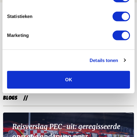
Bekijk meer
Statistieken
AGENDA
Marketing
Selectiedag ballenjongens/-meiden
23
[VOL]
AUG
Details tonen
11
Geef Mij Maar Amsterdam
SEP
OK
BLOGS
Reisverslag PEC-uit: geregisseerde
operatie onderweg naar