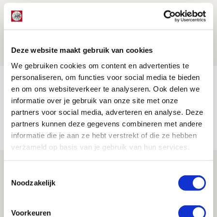
Beleef avond vol gezelligheid tijdens
Geef Mij Maar Amsterdam!
10 AUGUSTUS 2026 - 09:12
Deze website maakt gebruik van cookies
EVENT
We gebruiken cookies om content en advertenties te
personaliseren, om functies voor social media te bieden
Reisverslag PEC-uit: geregisseerde
en om ons websiteverkeer te analyseren. Ook delen we
operatie onderweg naar
informatie over je gebruik van onze site met onze
‘voetbaltempel’
partners voor social media, adverteren en analyse. Deze
partners kunnen deze gegevens combineren met andere
09 AUGUSTUS 2026 - 18:53
informatie die je aan ze hebt verstrekt of die ze hebben
BLOG
verzameld op basis van je gebruik van hun services.
Brandt heeft veel vertrouwen in Ajax
Toestemmingsselectie
dat steeds beter wordt
Noodzakelijk
09 AUGUSTUS 2026 - 18:14
NIEUWS
Voorkeuren