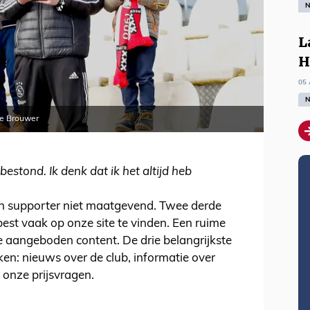
N
L
H
05 
N
De Brouwer
bestond. Ik denk dat ik het altijd heb
één supporter niet maatgevend. Twee derde
est vaak op onze site te vinden. Een ruime
e aangeboden content. De drie belangrijkste
jken: nieuws over de club, informatie over
onze prijsvragen.