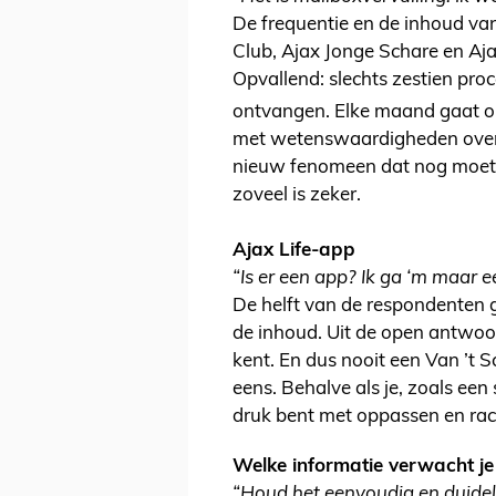
De frequentie en de inhoud va
Club, Ajax Jonge Schare en Aja
Opvallend: slechts zestien pro
ontvangen. Elke maand gaat o
met wetenswaardigheden over 
nieuw fenomeen dat nog moet 
zoveel is zeker.
Ajax Life-app
“Is er een app? Ik ga ‘m maar
De helft van de respondenten 
de inhoud. Uit de open antwoor
kent. En dus nooit een Van ’t 
eens. Behalve als je, zoals een 
druk bent met oppassen en race
Welke informatie verwacht j
“Houd het eenvoudig en duideli