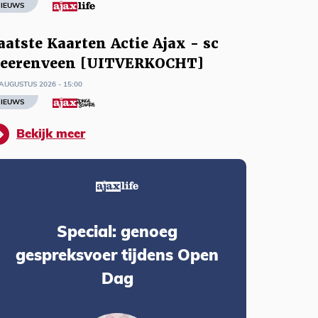
IEUWS
aatste Kaarten Actie Ajax - sc
eerenveen [UITVERKOCHT]
AUGUSTUS 2026 - 15:00
IEUWS
Bekijk meer
Special: genoeg
gespreksvoer tijdens Open
Dag