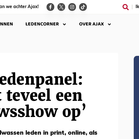
an we achter Ajax!
I
INNEN
LEDENCORNER
OVER AJAX
Ledenpanel:
t teveel een
wsshow op’
lwassen leden in print, online, als