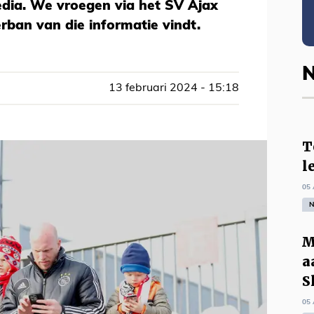
edia. We vroegen via het SV Ajax
ban van die informatie vindt.
N
13 februari 2024 - 15:18
T
l
05 
N
M
a
S
05 