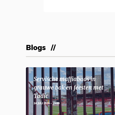
Blogs
Servische maffiabaas in
grauwe bak en feesten met
Tadic
24 JULI 2026 - 11:59