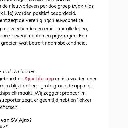
n de nieuwbrieven per doelgroep (Ajax Kids
x Life) worden positief beoordeeld.
cent zegt de Verenigingsnieuwsbrief te
p de veertiende
een mail naar álle leden,
onze evenementen en prijsvragen. Een
groeien wat betreft naamsbekendheid,
 eens downloaden.”
gebruikt de
Ajax Life-app
en is tevreden over
den blijkt dat een grote groep de app niet
Schips elf maakt. Wij zeggen: probeer ‘m
supporter zegt, er geen tijd hebt en ‘lekker
fietsen’.
e van SV Ajax?
jk.”