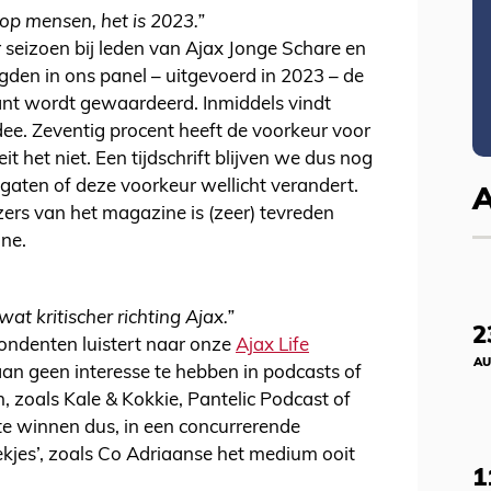
m op mensen, het is 2023.”
r seizoen bij leden van Ajax Jonge Schare en
gden in ons panel – uitgevoerd in 2023 – de
iant wordt gewaardeerd. Inmiddels vindt
dee. Zeventig procent heeft de voorkeur voor
it het niet. Een tijdschrift blijven we dus nog
gaten of deze voorkeur wellicht verandert.
lezers van het magazine is (zeer) tevreden
ine.
at kritischer richting Ajax.”
2
pondenten luistert naar onze
Ajax Life
AU
 aan geen interesse te hebben in podcasts of
n, zoals Kale & Kokkie, Pantelic Podcast of
te winnen dus, in een concurrerende
jes’, zoals Co Adriaanse het medium ooit
1