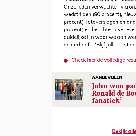
Onze leden verwachten via onz
wedstrijden (80 procent), nieu
procent), fotoverslagen en and
procent) en berichten over eve
duidelijke lijn waar we aan we
achterhoofd: ‘Blijf jullie best do
Check hier de volledige res
AANBEVOLEN
John won pad
Ronald de Boe
fanatiek’
Bekijk al