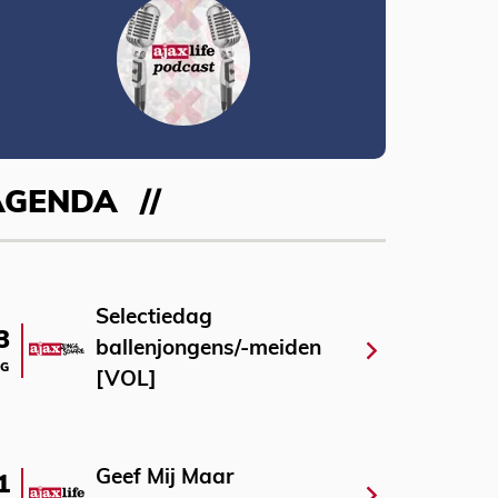
AGENDA
Selectiedag
3
ballenjongens/-meiden
G
[VOL]
Geef Mij Maar
1