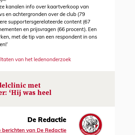
e kanalen info over kaartverkoop van
ws en achtergronden over de club (79
ere supportersgerelateerde content (67
nementen en prijsvragen (66 procent). Een
rken, met de tip van een respondent in ons
en!’
ultaten van het ledenonderzoek
elclinic met
r: ‘Hij was heel
De Redactie
le berichten van De Redactie