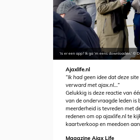
‘Is er een app? Ik ga ‘m eens downloaden.’ © 
Ajaxlife.nl
“Ik had geen idee dat deze site 
verward met ajax.nl…”
Gelukkig is deze reactie van 
van de ondervraagde leden is b
meerderheid is tevreden met d
redenen om op ajaxlife.nl te ki
kaartverkoop en meedoen aan 
Magazine Ajax Life