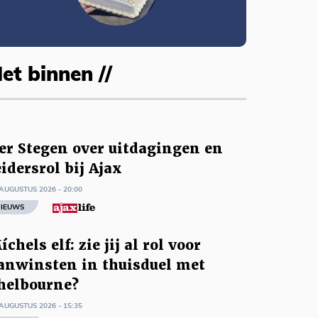
et binnen //
er Stegen over uitdagingen en
eidersrol bij Ajax
AUGUSTUS 2026 - 20:00
IEUWS
íchels elf: zie jij al rol voor
anwinsten in thuisduel met
helbourne?
AUGUSTUS 2026 - 15:35