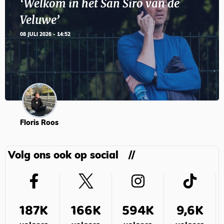
‘Welkom in het San Siro van de
Veluwe’
08 JULI 2026 - 14:52
Floris Roos
Volg ons ook op social
187K
166K
594K
9,6K