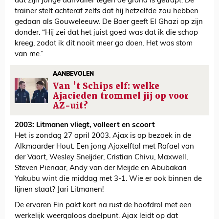
dat zijn jonge aanvaller tegen de grond is getrapt. De
trainer stelt achteraf zelfs dat hij hetzelfde zou hebben
gedaan als Gouweleeuw. De Boer geeft El Ghazi op zijn
donder. “Hij zei dat het juist goed was dat ik die schop
kreeg, zodat ik dit nooit meer ga doen. Het was stom
van me.”
AANBEVOLEN
Van ’t Schips elf: welke
Ajacieden trommel jij op voor
AZ-uit?
2003: Litmanen vliegt, volleert en scoort
Het is zondag 27 april 2003. Ajax is op bezoek in de
Alkmaarder Hout. Een jong Ajaxelftal met Rafael van
der Vaart, Wesley Sneijder, Cristian Chivu, Maxwell,
Steven Pienaar, Andy van der Meijde en Abubakari
Yakubu wint die middag met 3-1. Wie er ook binnen de
lijnen staat? Jari Litmanen!
De ervaren Fin pakt kort na rust de hoofdrol met een
werkelijk weergaloos doelpunt. Ajax leidt op dat