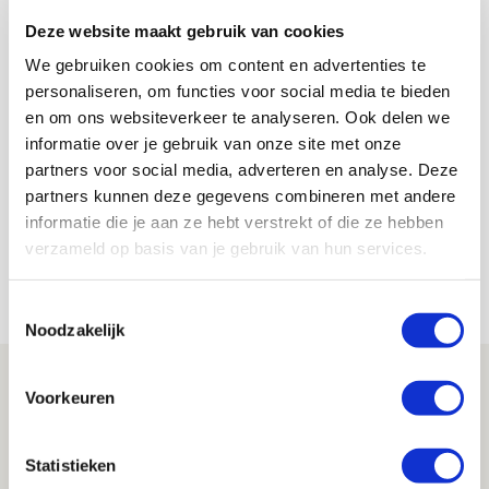
AANBEVOLEN
Deze website maakt gebruik van cookies
Drie dingen die je moet
weten over AZ - Ajax
We gebruiken cookies om content en advertenties te
personaliseren, om functies voor social media te bieden
en om ons websiteverkeer te analyseren. Ook delen we
De Redactie
informatie over je gebruik van onze site met onze
partners voor social media, adverteren en analyse. Deze
Bekijk alle berichten van De Redactie
partners kunnen deze gegevens combineren met andere
informatie die je aan ze hebt verstrekt of die ze hebben
verzameld op basis van je gebruik van hun services.
Net binnen //
Toestemmingsselectie
Noodzakelijk
Drie dingen die je moet weten over PEC
Voorkeuren
Zwolle - Ajax
08 AUGUSTUS 2026 - 12:32
Statistieken
NIEUWS