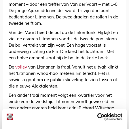
moment – door een treffer van Van der Vaart – met 1-0.
De jonge Ajaxmiddenvelder wordt bij zijn doelpunt
bedient door Litmanen. De twee draaien de rollen in de
tweede helft om.
Van der Vaart heeft de bal op de linkerflank. Hij kijkt en
ziet de ervaren Litmanen voorbij de tweede paal staan.
De bal vertrekt van zijn voet. Een hoge voorzet is
onderweg richting de Fin. Die kiest het luchtruim. Met
een halve omhaal slaat hij de bal in de korte hoek.
De
volley
van Litmanen is fraai. Vanuit het uitvak klinkt
het ‘Litmanen whoo-hoo’ meteen. En terecht. Het is
sowieso gaaf om de publiekslieveling te zien tussen al
die nieuwe Ajaxtalenten.
Een ander fraai moment volgt een kwartier voor het
einde van de wedstrijd. Litmanen wordt gewisseld en
een andere ervaren held komt erin: Richard Witschge.
Een lange neus naar AZ-trainer Co Adriaanse, die het in
zijn Ajaxtijd totaal niet zag zitten in Witschge.