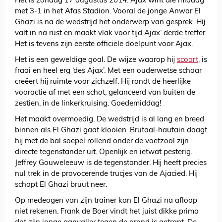
Het is zondag 17 augustus 2014. Ajax wint die middag
met 3-1 in het Afas Stadion. Vooral de jonge Anwar El
Ghazi is na de wedstrijd het onderwerp van gesprek. Hij
valt in na rust en maakt vlak voor tijd Ajax’ derde treffer.
Het is tevens zijn eerste officiële doelpunt voor Ajax.
Het is een geweldige goal. De wijze waarop hij
scoort
, is
fraai en heel erg ‘des Ajax’. Met een ouderwetse schaar
creëert hij ruimte voor zichzelf. Hij rondt de heerlijke
vooractie af met een schot, gelanceerd van buiten de
zestien, in de linkerkruising. Goedemiddag!
Het maakt overmoedig. De wedstrijd is al lang en breed
binnen als El Ghazi gaat klooien. Brutaal-hautain daagt
hij met de bal soepel rollend onder de voetzool zijn
directe tegenstander uit. Openlijk en ietwat pesterig.
Jeffrey Gouweleeuw is de tegenstander. Hij heeft precies
nul trek in de provocerende trucjes van de Ajacied. Hij
schopt El Ghazi bruut neer.
Op medeogen van zijn trainer kan El Ghazi na afloop
niet rekenen. Frank de Boer vindt het juist dikke prima