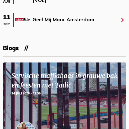
[VOL]
AUG
11
Geef Mij Maar Amsterdam
SEP
Blogs
Servische maffiabaas in grauwe bak
en feesten met Tadic
24 JULI 2026 - 11:59