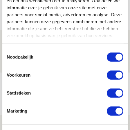
en om ons websiteverkeer te analyseren. Ook delen we
informatie over je gebruik van onze site met onze
partners voor social media, adverteren en analyse. Deze
Net binnen //
partners kunnen deze gegevens combineren met andere
informatie die je aan ze hebt verstrekt of die ze hebben
verzameld op basis van je gebruik van hun services.
Drie dingen die je moet weten over PEC
Zwolle - Ajax
Toestemmingsselectie
Noodzakelijk
08 AUGUSTUS 2026 - 12:32
NIEUWS
Voorkeuren
Míchels elf: met welke formatie begin
jij aan nieuw eredivisieseizoen?
Statistieken
08 AUGUSTUS 2026 - 11:34
NIEUWS
Marketing
Spelen bij Jong Ajax of Ajax 1? Dat