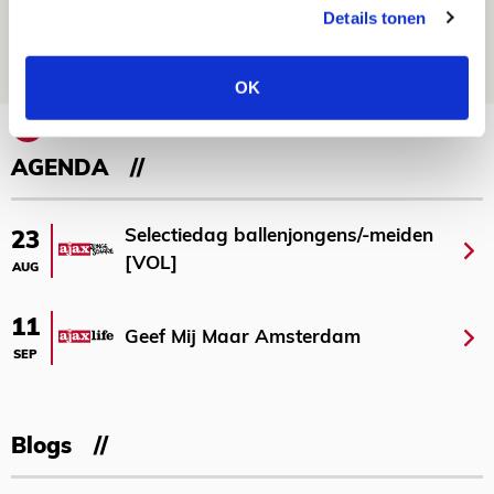
maakt Abdalla ‘geen reet’ uit
Details tonen
08 AUGUSTUS 2026 - 10:04
NIEUWS
OK
Bekijk meer
AGENDA
Selectiedag ballenjongens/-meiden
23
[VOL]
AUG
11
Geef Mij Maar Amsterdam
SEP
Blogs