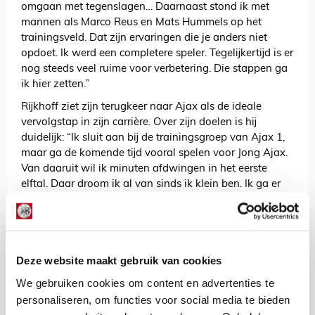
omgaan met tegenslagen… Daarnaast stond ik met
mannen als Marco Reus en Mats Hummels op het
trainingsveld. Dat zijn ervaringen die je anders niet
opdoet. Ik werd een completere speler. Tegelijkertijd is er
nog steeds veel ruime voor verbetering. Die stappen ga
ik hier zetten.”
Rijkhoff ziet zijn terugkeer naar Ajax als de ideale
vervolgstap in zijn carrière. Over zijn doelen is hij
duidelijk: “Ik sluit aan bij de trainingsgroep van Ajax 1,
maar ga de komende tijd vooral spelen voor Jong Ajax.
Van daaruit wil ik minuten afdwingen in het eerste
elftal. Daar droom ik al van sinds ik klein ben. Ik ga er
alles aan doen. Ik ben blij dat ik die droom nu kan
voortzetten.”
De Redactie
Deze website maakt gebruik van cookies
Bekijk alle berichten van De Redactie
We gebruiken cookies om content en advertenties te
personaliseren, om functies voor social media te bieden