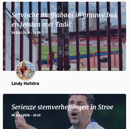
Servische maffiabaas in grauwe bak
en feesten met Tadic
24 JULI 2026 - 11:59
Lindy Hofstra
Serieuze stemverheffingen in Stroe
09 JULI 2026 - 10:15